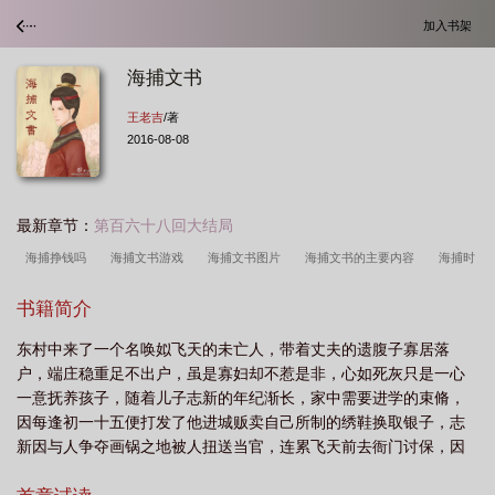
加入书架
海捕文书
王老吉
/著
2016-08-08
最新章节：
第百六十八回大结局
海捕挣钱吗
海捕文书游戏
海捕文书图片
海捕文书的主要内容
海捕时
间
海捕文书是哪个部位发的
梦长安海捕文书
海捕文书模板
海捕文书和
书籍简介
通缉令有什么区别
海捕文书包括哪些内容
海捕工具
海捕文书格式
海捕
东村中来了一个名唤姒飞天的未亡人，带着丈夫的遗腹子寡居落
文书网络语是什么
古代海捕文书
海捕文书的意思
海捕怎么读
用自己的
户，端庄稳重足不出户，虽是寡妇却不惹是非，心如死灰只是一心
话具体说说海捕文书的内容
海捕文书是什么意思
海捕文书 我在喝汤
海捕
一意抚养孩子，随着儿子志新的年纪渐长，家中需要进学的束脩，
文书是什么
海捕鱼图片
海捕文书的内容
海捕文书 图影
海捕文书画影
因每逢初一十五便打发了他进城贩卖自己所制的绣鞋换取银子，志
新因与人争夺画锅之地被人扭送当官，连累飞天前去衙门讨保，因
图形
海捕文书什么朝代
海捕文书印刷的起源与历史背景
海捕文书 王老
此结识了捕头金乔觉，就在两人逐渐交心之际，一张城门口的海捕
吉
海捕文书怎么写
海捕文书什么意思