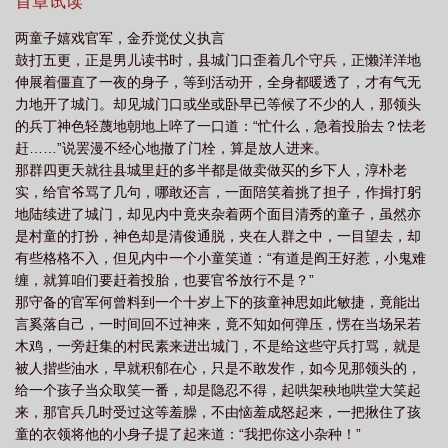
文书，引出当年飞天深藏心底的一段恩怨情仇。本文日更~书友群号
首章试读
272438913，道友居多~欢迎来玩~入文将于本周三1月8号入V，
两童子嬉戏官军，金乔觉仗义执言
24~33章为倒过的亲不要重复购买哟，入大家多多支持老吉。...
鼓打五更，正是男儿读书时，县城门口歪着几个守兵，正懒洋洋地
伸展着僵直了一夜的身子，等到活动开，全身都暖透了，才有气无
力地开了城门。却见城门口或坐或卧早已等候了不少的人，那领头
的兵丁神色轻蔑地朝地上啐了一口道：“忙什么，急着投胎去？怯老
赶……”说罢漫不经心地撤了门栓，算是放人进来。
那群四更天就往县城里赶的多半都是做卖做买的乡下人，淳朴老
实，给官爷骂了几句，哪敢还言，一面陪笑着挑了担子，作揖打躬
地陆续进了城门，却见内中竟夹杂着两个面目清秀的童子，虽然亦
是村童的打扮，神色却是清俊通脱，夹在人群之中，一目望去，却
有些格格不入，但见内中一个小童笑道：“有道是阎王好惹，小鬼难
缠，就算咱们要赶着投胎，也要官爷放行不是？”
那守备的官军何曾料到一个十岁上下的孩童神思如此敏捷，竟能出
言奚落自己，一时间回不过神来，竟不知如何弹压，愣在当场呆若
木鸡，一旁赶集的村民素来进出城门，不是给这些守兵打骂，就是
被人揩些油水，早就积郁在心，只是不敢发作，如今见那领头的，
给一个孩子当众取笑一番，却是隐忍不得，起哄架秧地哄堂大笑起
来，那官兵几时受过这等羞臊，不由恼羞成怒起来，一把揪住了孩
童的衣领将他的小身子提了起来道：“我把你这小杂种！”