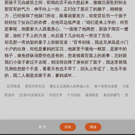
那孩子兀自嬉笑之间，听闻此言不由大怒起来，微微沉肩坠肘卸去
那官军的气力，伸手向上一扣，正叼住了那兵丁的腕子，稍稍使
力，已经探得了他脉门所在，眼看就要发力，却觉背后另一个孩子
轻轻扯了扯自己的衣襟，在他耳边低声道：“咱们是来上学的，何苦
惹事呢，倒要家大人跟着悬心。”一面推了他两把，那孩子闻言一蹙
眉，放松了手上的力道，向后退了几步站在一旁没了言语。
却见那一旁劝架的童子上前赔笑道：“官爷别恼，我这兄弟虽是小门
小户的出身，却也是爹妈的宝贝，他家里千顷地一根苗，是家中的
独子，难免骄纵溺爱些也是有的，您老领着官面上的差事，怎好跟
我们小孩子家过不去呢，倒没得自降了身份折了面子，我这里替我
兄弟给您赔个不是，看看天色也不早了，回头上学迟了，先生不依
的，我二人都是农家子弟，爹妈成年...
乱写美漫
唐宫日常生活
重生之位面商人的幸福人生
捡个美男当老婆
大唐
双龙剑
[古穿今]全能天后
导演大亨
十方武祖
最强医圣
最后的霸气
进
击的年下君
梦幻西游之跨服战场
追逐你的光芒
心生呼啸
以身侍毒
[综]奸
妃之荣耀
打开方式错误的盘龙世界
国师的烦恼日常
独宠成婚
通天神医
心动未眠
凌霄花上
当高考状元穿成娱乐圈黑红女星许听鱼孟白周全文完整版
首 页
目录
阅读
山村留守妇女们的荒唐往事
被黑道千金霸凌，我京少身份曝光
李春桃周志军