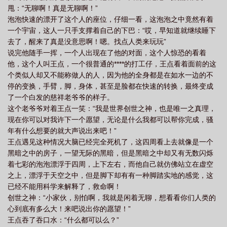
甩：“无聊啊！真是无聊啊！”
泡泡快速的漂开了这个人的座位，仔细一看，这泡泡之中竟然有着
一个宇宙，这人一只手支撑着自己的下巴：“哎，早知道就继续睡下
去了，醒来了真是没意思啊！嗯。找点人类来玩玩”
说完他随手一挥，一个人出现在了他的对面，这个人惊恐的看着
他，这个人叫王点，一个很普通的****的打工仔，王点看着面前的这
个类似人却又不能称做人的人，因为他的全身都是在如水一边的不
停的变换，手臂，脚，身体，甚至是脸都在快速的转换，最终变成
了一个白发的慈祥老爷爷的样子。
这个老爷爷对着王点一笑：“我是世界创世之神，也是唯一之真理，
现在你可以对我许下一个愿望，无论是什么我都可以帮你完成，骚
年有什么想要的就大声说出来吧！”
王点遇见这种情况大脑已经完全死机了，这四周看上去就像是一个
黑暗之中的房子，一望无际的黑暗，但是黑暗之中却又有无数闪烁
着七彩的泡泡漂浮于四周，上下左右，而他自己就仿佛站立在虚空
之上，漂浮于天空之中，但是脚下却有有一种脚踏实地的感觉，这
已经不能用科学来解释了，救命啊！
创世之神：“小家伙，别怕啊，我就是闲着无聊，想看看你们人类的
心到底有多么大！来吧说出你的愿望！”
王点吞了吞口水：“什么都可以么？”