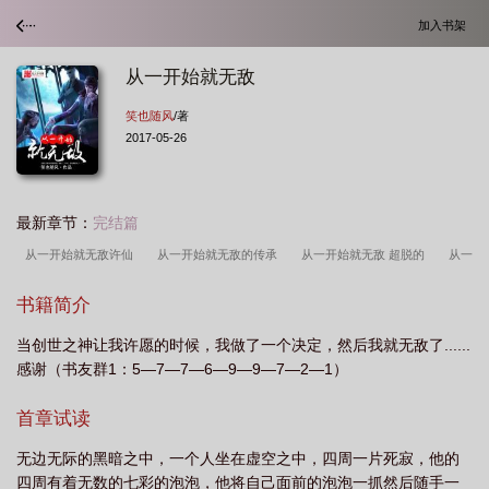
加入书架
从一开始就无敌
笑也随风
/著
2017-05-26
最新章节：
完结篇
从一开始就无敌许仙
从一开始就无敌的传承
从一开始就无敌 超脱的
从一
开始就无敌TXT
从一开始就无敌的无限流
从一开始就无敌的漫画
从一开始
书籍简介
就无敌的推荐
从一开始就无敌百科
从一开始就无敌笔趣阁
从一开始就无敌
当创世之神让我许愿的时候，我做了一个决定，然后我就无敌了......
的都市
从一开始就无敌裴安
从一开始就无敌好看吗
从一开始就无敌 笑也
感谢（书友群1：5—7—7—6—9—9—7—2—1）
随风
从一开始就无敌百度百科
从一开始就无敌主角王点
从一开始就无敌
的
从一开始就无敌 上苍之上
从一开始就无敌了
从一开始就无敌 没事更一
首章试读
章
从一开始就无敌的玄幻
无边无际的黑暗之中，一个人坐在虚空之中，四周一片死寂，他的
四周有着无数的七彩的泡泡，他将自己面前的泡泡一抓然后随手一