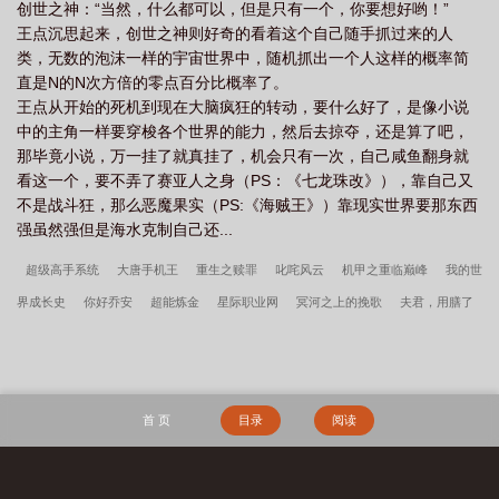
创世之神：“当然，什么都可以，但是只有一个，你要想好哟！”
王点沉思起来，创世之神则好奇的看着这个自己随手抓过来的人
类，无数的泡沫一样的宇宙世界中，随机抓出一个人这样的概率简
直是N的N次方倍的零点百分比概率了。
王点从开始的死机到现在大脑疯狂的转动，要什么好了，是像小说
中的主角一样要穿梭各个世界的能力，然后去掠夺，还是算了吧，
那毕竟小说，万一挂了就真挂了，机会只有一次，自己咸鱼翻身就
看这一个，要不弄了赛亚人之身（PS：《七龙珠改》），靠自己又
不是战斗狂，那么恶魔果实（PS:《海贼王》）靠现实世界要那东西
强虽然强但是海水克制自己还...
超级高手系统
大唐手机王
重生之赎罪
叱咤风云
机甲之重临巅峰
我的世
界成长史
你好乔安
超能炼金
星际职业网
冥河之上的挽歌
夫君，用膳了
医妃风华录
妃你不可：摄政王的小呆妻
公子贵为攻
姻缘ｇｌ
她的男主是
反派
重生之贱受终成渣
神武联盟
重生之快意纵横
等莫医生的衲衲
穿成
兽世娇妻把自己直接上交国家姜骄最新章节更新内容
许言周京延深情失控他服软低
首 页
目录
阅读
哄别离婚完整版
顾轻舟林沐瑶笔趣阁
超神学院之大天渣
许言周京延深情失控
他服软低哄别离婚全文
我在美漫做惊奇蜘蛛侠
秦氏仙朝
开局停职？我转投市
纪委调查组
许言周京延死遁的第二年周总疯了完整版
死遁的第二年周总疯了许言