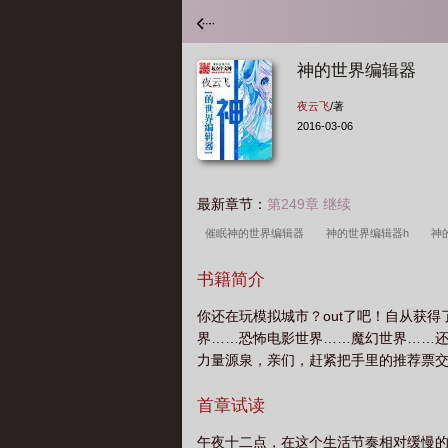
神的世界编辑器
夜云飞
/著
2016-03-06
最新章节：
第249章 继续
催眠神的世界编辑器
神的世界编辑器h
神
器
神的世界3.1
原神UGC编辑器
神的世
书籍简介
你还在玩模拟城市？out了吧！自从获
界……恐怖电影世界……魔幻世界……
力量源泉，亲们，赶紧把手里的推荐票
首章试读
午夜十二点，在这个生活节奏相对缓慢