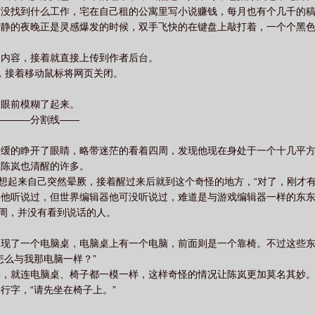
时没找到什么工作，宅在自己租的公寓里写小说赚钱，每月也有个几千的
宁静的夜晚正是灵感爆发的时候，双手飞快的在键盘上敲打着，一个个黑
的内容，接着就直接上传到作者后台。
声，接着移动鼠标将网页关闭。
。
，眼前模糊了起来。
————分割线——
缓缓的睁开了眼睛，略带迷茫的看着四周，发现他现在身处于一个十几平
让陈岚也清醒的许多。
回想起来自己突然晕厥，接着醒过来后就到这个奇怪的地方，“对了，刚才有
器他听说过，但世界编辑器他可没听说过，难道是与游戏编辑器一样的东
四周，并没有看到说话的人。
出现了一个电脑桌，电脑桌上有一个电脑，前面则是一个靠椅。不过这些
怎么与我那电脑一样？”
样，就连电脑桌、椅子都一模一样，这样奇怪的情况让陈岚更加莫名其妙
行字，“请先坐在椅子上。”