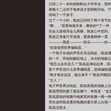
已经二十一岁的他刚刚从大学毕业，暂
夜晚十二点对于他来说才是刚刚开始。
经码了一千多字。
过了一个小时，陈岚已经码了两个章节
“啊……”双臂伸展开来，爽快的**了一
玩会儿游戏等会儿再睡，陈岚心中想到
陈岚正准备打开游戏，紧接着精神一震
————我是————快乐————的
“欢迎使用世界编辑器。”
一个电子合成的声音在耳边响起，陈岚
的一片，而他则躺在地上，冰冷的地板
“我怎么会在这儿？”陈岚起身站起来，
那个声音说什么世界编辑器，游戏编辑
“刚才谁在说话，能出来不？”陈岚环顾
“主人！”
电子声音再次响起，陈岚前面的地板上
陈岚愣愣的挠了挠后脑勺，奇怪道：“这
陈岚面前的电脑与他家里的电脑一模一
而在这时陈岚看到电脑的显示屏上出现一
陈岚没想太...