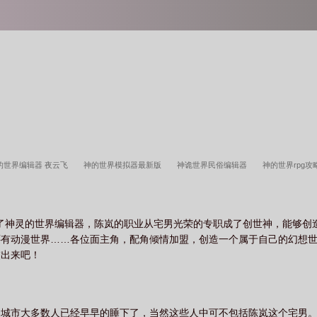
的世界编辑器 夜云飞
神的世界模拟器最新版
神诡世界民俗编辑器
神的世界rpg
界3.0攻略
神的世界游戏
神的世界2.6攻略
神的世界模组
神的世界2.6
原
得了神灵的世界编辑器，陈岚的职业从宅男光荣的专职成了创世神，能够创
还有动漫世界……各位面主角，配角倾情加盟，创造一个属于自己的幻想
交出来吧！
的城市大多数人已经早早的睡下了，当然这些人中可不包括陈岚这个宅男