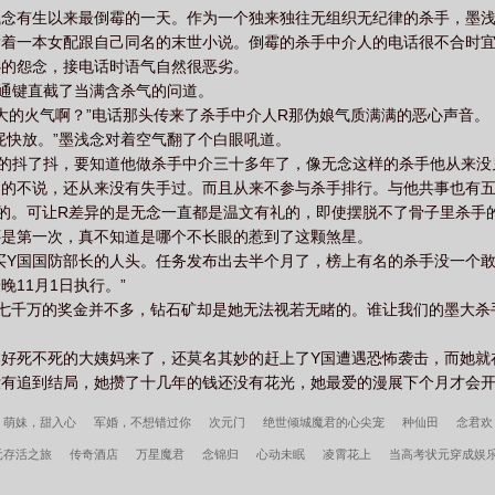
是墨浅念有生以来最倒霉的一天。作为一个独来独往无组织无纪律的杀手，墨
啃着一本女配跟自己同名的末世小说。倒霉的杀手中介人的电话很不合时
心的怨念，接电话时语气自然很恶劣。
接通键直截了当满含杀气的问道。
这么大的火气啊？”电话那头传来了杀手中介人R那伪娘气质满满的恶心声音。
屁快放。”墨浅念对着空气翻了个白眼吼道。
的抖了抖，要知道他做杀手中介三十多年了，像无念这样的杀手他从来没
别的不说，还从来没有失手过。而且从来不参与杀手排行。与他共事也有
级的。可让R差异的是无念一直都是温文有礼的，即使摆脱不了骨子里杀手
还是第一次，真不知道是哪个不长眼的惹到了这颗煞星。
买Y国国防部长的人头。任务发布出去半个月了，榜上有名的杀手没一个
11月1日执行。”
七千万的奖金并不多，钻石矿却是她无法视若无睹的。谁让我们的墨大杀
好死不死的大姨妈来了，还莫名其妙的赶上了Y国遭遇恐怖袭击，而她就
有追到结局，她攒了十几年的钱还没有花光，她最爱的漫展下个月才会开，
萌妹，甜入心
军婚，不想错过你
次元门
绝世倾城魔君的心尖宠
种仙田
念君欢
元存活之旅
传奇酒店
万星魔君
念锦归
心动未眠
凌霄花上
当高考状元穿成娱
光
李春桃周志军
抗战之国之劲旅，从少将师长起
许听鱼孟白周小说笔趣阁
李春桃