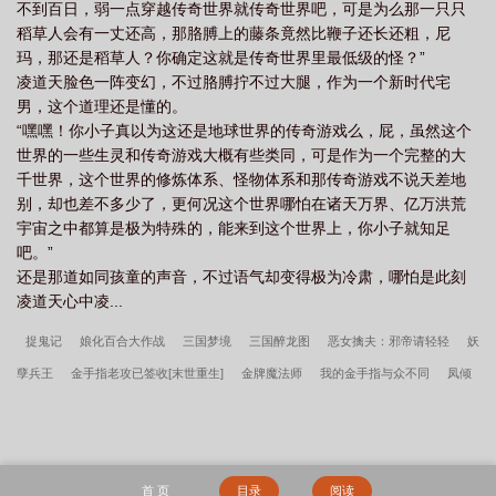
不到百日，弱一点穿越传奇世界就传奇世界吧，可是为么那一只只
稻草人会有一丈还高，那胳膊上的藤条竟然比鞭子还长还粗，尼
玛，那还是稻草人？你确定这就是传奇世界里最低级的怪？”
凌道天脸色一阵变幻，不过胳膊拧不过大腿，作为一个新时代宅
男，这个道理还是懂的。
“嘿嘿！你小子真以为这还是地球世界的传奇游戏么，屁，虽然这个
世界的一些生灵和传奇游戏大概有些类同，可是作为一个完整的大
千世界，这个世界的修炼体系、怪物体系和那传奇游戏不说天差地
别，却也差不多少了，更何况这个世界哪怕在诸天万界、亿万洪荒
宇宙之中都算是极为特殊的，能来到这个世界上，你小子就知足
吧。”
还是那道如同孩童的声音，不过语气却变得极为冷肃，哪怕是此刻
凌道天心中凌...
捉鬼记
娘化百合大作战
三国梦境
三国醉龙图
恶女擒夫：邪帝请轻轻
妖
孽兵王
金手指老攻已签收[末世重生]
金牌魔法师
我的金手指与众不同
凤倾
天下：冥帝盛宠小邪妃
穿越晚清之谁与争锋
三国之凉人崛起
尸凶
盛世婚
宠：总裁的影后娇妻
久宠终成婚
大圣传
[快穿]嬴政萌萌哒
倾世狐妃
正太
的韩娱
赶尸诡异录
秦氏仙朝
徐来徐程程法师无双完整版
漫威咸鱼氪星人
首 页
目录
阅读