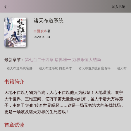
加入书架
诸天布道系统
白面杀才
/著
2020-09-24
最新章节：
第七百二十四章 诸界唯一 万界永恒大结局
诸天布道系统宅胖
诸天布道系统 白面杀才
诸天布道系统百度百科
诸天布
道系统内容
诸天布武系统
诸天布道系统全集
诸天布道系统境界划分
诸
书籍简介
天布道系统好看吗
诸天布道系统TXT
诸天布道系统境界等级
诸天布道系统
天地不仁以万物为刍狗，人心不仁以他人为献祭！天地洪荒、寰宇
先天不灭灵光
诸天步道系统
诸天布道系统作者白面杀才
诸天布道系统免费
大千世界、三维空间、亿万宇宙无量量劫到来，圣人于诸天万界落
阅读
子，主角于‘热血’传奇世界崛起……这是一场无穷浩大的杀伐战场，
更是一场波及诸天万界的生死游戏！
首章试读