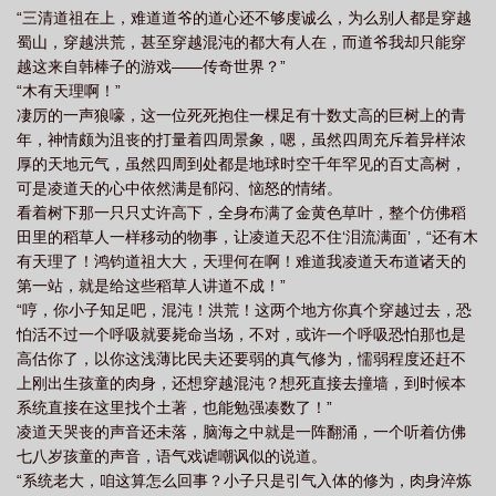
“三清道祖在上，难道道爷的道心还不够虔诚么，为么别人都是穿越
蜀山，穿越洪荒，甚至穿越混沌的都大有人在，而道爷我却只能穿
越这来自韩棒子的游戏——传奇世界？”
“木有天理啊！”
凄厉的一声狼嚎，这一位死死抱住一棵足有十数丈高的巨树上的青
年，神情颇为沮丧的打量着四周景象，嗯，虽然四周充斥着异样浓
厚的天地元气，虽然四周到处都是地球时空千年罕见的百丈高树，
可是凌道天的心中依然满是郁闷、恼怒的情绪。
看着树下那一只只丈许高下，全身布满了金黄色草叶，整个仿佛稻
田里的稻草人一样移动的物事，让凌道天忍不住‘泪流满面’，“还有木
有天理了！鸿钧道祖大大，天理何在啊！难道我凌道天布道诸天的
第一站，就是给这些稻草人讲道不成！”
“哼，你小子知足吧，混沌！洪荒！这两个地方你真个穿越过去，恐
怕活不过一个呼吸就要毙命当场，不对，或许一个呼吸恐怕那也是
高估你了，以你这浅薄比民夫还要弱的真气修为，懦弱程度还赶不
上刚出生孩童的肉身，还想穿越混沌？想死直接去撞墙，到时候本
系统直接在这里找个土著，也能勉强凑数了！”
凌道天哭丧的声音还未落，脑海之中就是一阵翻涌，一个听着仿佛
七八岁孩童的声音，语气戏谑嘲讽似的说道。
“系统老大，咱这算怎么回事？小子只是引气入体的修为，肉身淬炼