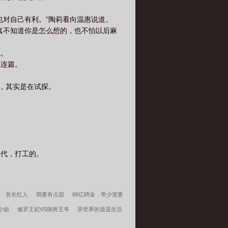
也对自己有利。”陶莉看向温惠说道。
真不知道你是怎么想的，也不怕以后麻
线。
想连篇。
，其实是在试探。
二代，打工的。
首长红人
萌妻有点甜
88亿聘金，帝少宠妻
小姐
修罗王妃VS病痨王爷
异世界的逍遥生活
超神学院之大天渣
美漫地狱之主
年代：我在