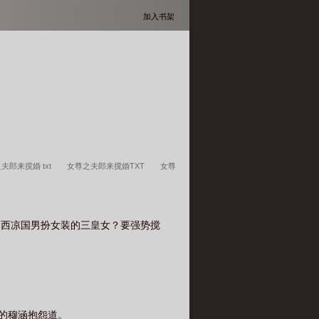
加入书架
夫郎来搅婚 txt
女尊之夫郎来搅婚TXT
女尊
穿越女尊之夫郎来搅婚
女尊之夫郎笑纳
女尊
了西凉国男扮女装的三皇女？要强势搅
的穆涵抱怨道。