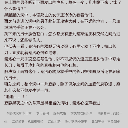
在上面的男子听到下面发出的声音，脸色一变，几步跳下来：“出了
什么事情？”
黑黢黢的洞中，本该死去的女子正冷冷的看着他们。
而之前先进入洞中的男子此刻正凄惨大叫，在不远的地方，一只血
淋淋的手臂正在不远处。
跳下来的男子脸色苍白，怎么都没有想到秦家这废材突然之间活过
来不说，还能够伤人。
他低头一看，秦洛心的双腿无法动弹，心里安稳了不少，抽出长
刀，直接朝着秦洛心劈砍过来。
秦洛心一只手凌空拦截住他，以不可思议的速度直接从他手中夺走
长刀，然后干净利落的直接刺向他的心脏。
解决掉了面前这个，秦洛心转身将手中的长刀投掷向身后还在哀嚎
的男子。
顷刻之间，整个洞中一片寂静，除了偶尔之间的血腥气息弥漫，宛
若什么都不曾发生过一般。
“啪啪……！”
寂静黑夜之中的掌声显得相当的清晰，秦洛心循声看过...
饲养黑化影帝日常
农门春闺
嫁祸成婚
前夫想吃回头草
你的名字，我的一
生
二婚娇妻：总裁夜夜忙
江山为聘
军少家的小娇妻
让我等你，不负朝夕