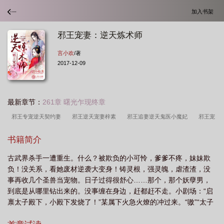
加入书架
邪王宠妻：逆天炼术师
言小欢
/著
2017-12-09
最新章节：
261章 曙光乍现终章
邪王专宠逆天契约妻
邪王逆天宠妻梓素
邪王追妻逆天鬼医小魔妃
邪王宠
妻逆天炼术师 言小欢
逆天邪妃邪王宠妻无度
邪王追妻之逆天废柴
逆天王
书籍简介
妃邪王宠妻无度免费
邪王逆天录
邪王宠妻逆天炼术师免费阅读
邪王宠妻天
古武界杀手一遭重生。什么？被欺负的小可怜，爹爹不疼，妹妹欺
才炼丹师全文免费阅读
邪王专宠逆天契约师有声
邪王宠妻逆天炼术师
邪王
负！没关系，看她废材逆袭大变身！铸灵根，强灵魄，虐渣渣，没
专宠逆天契约师
事再收几个圣兽当宠物。日子过得很舒心……那个，那个妖孽男，
到底是从哪里钻出来的。没事缠在身边，赶都赶不走。小剧场：“启
禀太子殿下，小殿下发烧了！”某属下火急火燎的冲过来。“嗷”“太子
妃呢？”“太子妃正抱着小殿下。”“怎么可以让太子妃抱着，万一烫到