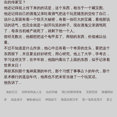
在的传家宝？
他还记得祖上传下来的的话是，这个东西，相当于一个藏宝图。
他还记得自己的酒鬼父亲吐着酒气把这个玩意随意的交给了自己，
说什么里面有着一个惊天大秘密，有着一份巨大的宝藏，看他那说
话的语气，也完全就是一副开玩笑的样子。现在酒鬼父亲酒驾死
了，母亲当初难产就死了，就剩下他一个人。
曾经无数次，他都想把这个龟甲卖了。商朝的东西，价值难以估
量。
不过不知道是什么作祟，他心中总有着一个奇异的念头，要把这个
东西留下，并且要去好好研究，用心研究。他上了大学，学考古，
学习这些文字，在半年前，他隐约看出了上面的东西，似乎记录着
世界末日！
再联系到那个鬼神莫测的年代，那个习惯了事事占卜的年代，那个
巫术横行的遥远年代，他再也不把末世当做了一个玩笑话。
他告诉了...
海妖纪元
别样的狗血人生
仙武同修
我们的辉煌青春
无限恐惧
驱魔降妖
录
战血凌天
鲫鱼修仙记
神指寂灭
桃源农家日常
那一场风花雪月
星之
战场
世界的层次
爱你是不悔的旅程
重回十七岁gl
女王重生之绝宠狂傲妻
妖龙都市
末日芳华
少年封魔师
末世悚情启世录
李小萌周文瑞全集免费阅