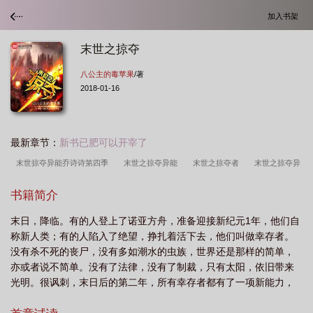
加入书架
末世之掠夺
八公主的毒苹果
/著
2018-01-16
最新章节：
新书已肥可以开宰了
末世掠夺异能乔诗诗第四季
末世之掠夺异能
末世之掠夺者
末世之掠夺异
能第四季
末世之掠夺异能动漫在线看第一季
末世掠夺第四季在线观看
末世
书籍简介
之掠夺异能四季
末世之掠夺异能第四季免费观看
女主崩溃了
末世掠夺异
末日，降临。有的人登上了诺亚方舟，准备迎接新纪元1年，他们自
能
末世之掠夺城市
末世之掠杀原型
末世之掠夺百倍反还
末世掠夺异能
称新人类；有的人陷入了绝望，挣扎着活下去，他们叫做幸存者。
乔诗诗第四季在线观看
末世之掠食者
末世之掠夺异能免费阅读
末世之掠夺
没有杀不死的丧尸，没有多如潮水的虫族，世界还是那样的简单，
异能第二季
末世之掠夺异能乔轻轻最新章节更新
末世之掠夺商人
末世掠
亦或者说不简单。没有了法律，没有了制裁，只有太阳，依旧带来
光明。很讽刺，末日后的第二年，所有幸存者都有了一项新能力，
夺
末世之掠夺异能乔诗诗
末世掠夺SSS异能
末世掠夺游戏 丛林一只
所有“新人类”，却依旧普通。这里缺乏水，这里缺乏食物，甚至很多
狐
末世掠夺男女主异能
末世之掠夺异能乔轻轻
末世之掠夺异能4国语