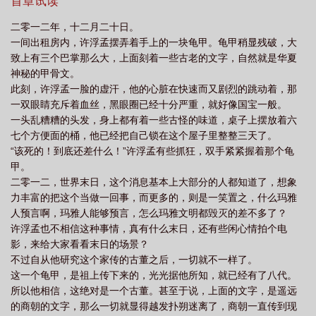
地方，连呼吸的空气都缺乏。要想活下去，就需要无止境的掠夺，
首章试读
版
末世之掠夺异能动漫免费观看第一季
末世之掠夺移动堡垒
末世之掠夺异
末世——就是一场盛大的掠夺盛宴！（ps:其实本书讲述的是，一个
二零一二年，十二月二十日。
有着吃货型异能的主角，在资源极度枯竭的末世，进行大规模掠夺
能TXT
末世之掠夺女王免费阅读
末世之掠夺女王
末世掠夺SSS天赋
一间出租房内，许浮孟摆弄着手上的一块龟甲。龟甲稍显残破，大
的故
致上有三个巴掌那么大，上面刻着一些古老的文字，自然就是华夏
神秘的甲骨文。
此刻，许浮孟一脸的虚汗，他的心脏在快速而又剧烈的跳动着，那
一双眼睛充斥着血丝，黑眼圈已经十分严重，就好像国宝一般。
一头乱糟糟的头发，身上都有着一些古怪的味道，桌子上摆放着六
七个方便面的桶，他已经把自己锁在这个屋子里整整三天了。
“该死的！到底还差什么！”许浮孟有些抓狂，双手紧紧握着那个龟
甲。
二零一二，世界末日，这个消息基本上大部分的人都知道了，想象
力丰富的把这个当做一回事，而更多的，则是一笑置之，什么玛雅
人预言啊，玛雅人能够预言，怎么玛雅文明都毁灭的差不多了？
许浮孟也不相信这种事情，真有什么末日，还有些闲心情拍个电
影，来给大家看看末日的场景？
不过自从他研究这个家传的古董之后，一切就不一样了。
这一个龟甲，是祖上传下来的，光光据他所知，就已经有了八代。
所以他相信，这绝对是一个古董。甚至于说，上面的文字，是遥远
的商朝的文字，那么一切就显得越发扑朔迷离了，商朝一直传到现