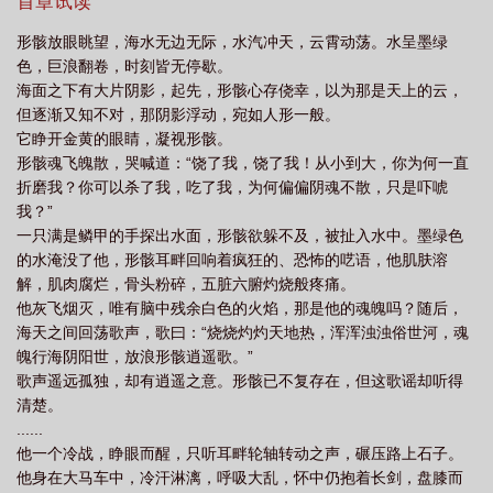
《燃烬之余》，谢谢。
首章试读
形骸放眼眺望，海水无边无际，水汽冲天，云霄动荡。水呈墨绿
色，巨浪翻卷，时刻皆无停歇。
海面之下有大片阴影，起先，形骸心存侥幸，以为那是天上的云，
但逐渐又知不对，那阴影浮动，宛如人形一般。
它睁开金黄的眼睛，凝视形骸。
形骸魂飞魄散，哭喊道：“饶了我，饶了我！从小到大，你为何一直
折磨我？你可以杀了我，吃了我，为何偏偏阴魂不散，只是吓唬
我？”
一只满是鳞甲的手探出水面，形骸欲躲不及，被扯入水中。墨绿色
的水淹没了他，形骸耳畔回响着疯狂的、恐怖的呓语，他肌肤溶
解，肌肉腐烂，骨头粉碎，五脏六腑灼烧般疼痛。
他灰飞烟灭，唯有脑中残余白色的火焰，那是他的魂魄吗？随后，
海天之间回荡歌声，歌曰：“烧烧灼灼天地热，浑浑浊浊俗世河，魂
魄行海阴阳世，放浪形骸逍遥歌。”
歌声遥远孤独，却有逍遥之意。形骸已不复存在，但这歌谣却听得
清楚。
......
他一个冷战，睁眼而醒，只听耳畔轮轴转动之声，碾压路上石子。
他身在大马车中，冷汗淋漓，呼吸大乱，怀中仍抱着长剑，盘膝而