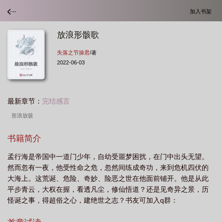
加入书架
放浪形骸歌
失落之节操君
/著
2022-06-03
最新章节：
完结感言
形浪放骇
书籍简介
孟行海是帝国中一道门少年，自幼受噩梦困扰，在门中出头无望。
然而忽有一夜，他受性命之危，忽然间练成奇功，来到危机四伏的
大海上。这荒诞、危险、奇妙、险恶之世在他面前铺开。他是从此
平步青云，大权在握，看透凡尘，修仙悟道？还是见奇异之景，历
怪诞之事，得超俗之心，建绝世之志？书友可加入q群：
298063348，有任何重要消息我会及时发往群里。请多多关注新书