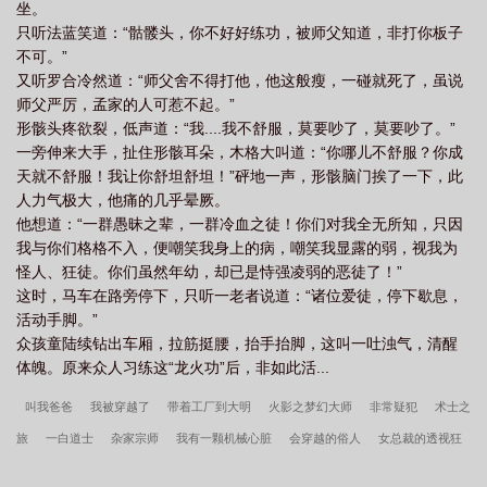
坐。
只听法蓝笑道：“骷髅头，你不好好练功，被师父知道，非打你板子
不可。”
又听罗合冷然道：“师父舍不得打他，他这般瘦，一碰就死了，虽说
师父严厉，孟家的人可惹不起。”
形骸头疼欲裂，低声道：“我....我不舒服，莫要吵了，莫要吵了。”
一旁伸来大手，扯住形骸耳朵，木格大叫道：“你哪儿不舒服？你成
天就不舒服！我让你舒坦舒坦！”砰地一声，形骸脑门挨了一下，此
人力气极大，他痛的几乎晕厥。
他想道：“一群愚昧之辈，一群冷血之徒！你们对我全无所知，只因
我与你们格格不入，便嘲笑我身上的病，嘲笑我显露的弱，视我为
怪人、狂徒。你们虽然年幼，却已是恃强凌弱的恶徒了！”
这时，马车在路旁停下，只听一老者说道：“诸位爱徒，停下歇息，
活动手脚。”
众孩童陆续钻出车厢，拉筋挺腰，抬手抬脚，这叫一吐浊气，清醒
体魄。原来众人习练这“龙火功”后，非如此活...
叫我爸爸
我被穿越了
带着工厂到大明
火影之梦幻大师
非常疑犯
术士之
旅
一白道士
杂家宗师
我有一颗机械心脏
会穿越的俗人
女总裁的透视狂
兵
神赐诅咒
盛世神尊
都市真仙
手速打天下
余白诡秘录之月落人未央