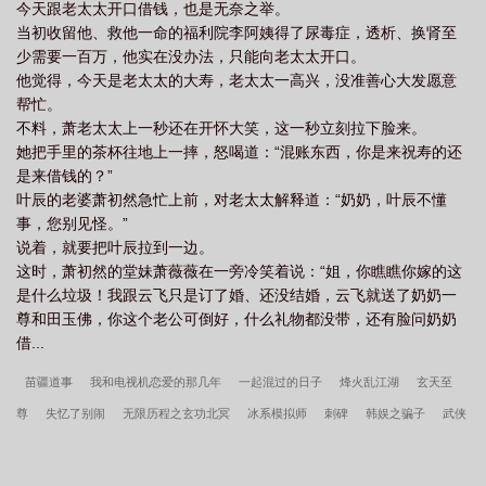
今天跟老太太开口借钱，也是无奈之举。
当初收留他、救他一命的福利院李阿姨得了尿毒症，透析、换肾至
少需要一百万，他实在没办法，只能向老太太开口。
他觉得，今天是老太太的大寿，老太太一高兴，没准善心大发愿意
帮忙。
不料，萧老太太上一秒还在开怀大笑，这一秒立刻拉下脸来。
她把手里的茶杯往地上一摔，怒喝道：“混账东西，你是来祝寿的还
是来借钱的？”
叶辰的老婆萧初然急忙上前，对老太太解释道：“奶奶，叶辰不懂
事，您别见怪。”
说着，就要把叶辰拉到一边。
这时，萧初然的堂妹萧薇薇在一旁冷笑着说：“姐，你瞧瞧你嫁的这
是什么垃圾！我跟云飞只是订了婚、还没结婚，云飞就送了奶奶一
尊和田玉佛，你这个老公可倒好，什么礼物都没带，还有脸问奶奶
借...
苗疆道事
我和电视机恋爱的那几年
一起混过的日子
烽火乱江湖
玄天至
尊
失忆了别闹
无限历程之玄功北冥
冰系模拟师
刺碑
韩娱之骗子
武侠
纪元
不忘初心，方得始终
天价恋人，总裁过时不候
潛龙
盛世女先生
火
影世界里的上古卷轴剑士
巅峰摇摆人
鬼医毒妾
灵异怪志
重生侧福晋
穿