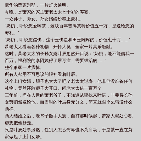
豪华的萧家别墅，一片灯火通明。
今晚，是萧家的家主萧老太太七十岁的寿宴。
一众孙子、孙女、孙女婿纷纷奉上豪礼。
“奶奶，听说您爱喝茶，这块百年普洱茶砖价值五十万，是送给您的
寿礼。”
“奶奶，听说您信佛，这个玉佛是和田玉雕琢的，价值七十万......”
萧老太太看着各种礼物，开怀大笑，全家一片其乐融融。
这时，萧老太太的长孙女婿叶辰忽然开口说：“奶奶，能不能借我一
百万，福利院的李阿姨得了尿毒症，需要钱治病......”
整个萧家一片震惊。
所有人都用不可思议的眼神看着叶辰。
这个上门女婿，胆子也太大了吧？老太太过寿，他非但没准备任何
礼物，竟然还敢狮子大开口、问老太太借一百万？
三年前，尚在人世的萧老爷子，不知道从哪找来叶辰，非要将长孙
女萧初然嫁给他，而当时的叶辰身无分文，简直就跟个乞丐没什么
两样。
两人结婚之后，老爷子撒手人寰，自打那时候起，萧家人就处心积
虑想把他赶走。
只是叶辰处事淡然，任别人怎么侮辱也不为所动，于是就一直在萧
家做起了上门女婿。