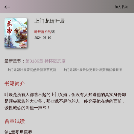
加入书架
上门龙婿叶辰
叶辰萧初然
/著
2024-07-10
最新章节：
第3186章 持怀疑态度
上门龙婿叶辰萧初然最新章节更新
上门龙婿叶辰最快更新叶辰萧初然最新版
本
上门龙婿叶辰最新更新在线阅读
上门龙婿叶辰什么时候公开身份
上门龙
书籍简介
婿叶辰最新章节免费
上门龙婿叶辰父母死了没有
上门龙婿叶辰免费全文阅
叶辰是所有人都瞧不起的上门女婿，但没有人知道他的真实身份却
读
上门龙婿叶辰完整版免费收听
上门龙婿叶辰大结局完整版
上门龙婿叶辰
是顶尖家族的大少爷，那些瞧不起他的人，终究要跪在他的面前，
最后和谁在一起了
上门龙婿叶辰全文
上门龙婿叶辰完整版免费全文阅读
上
诚惶诚恐的叫他一声爷！
门 龙婿 叶辰
首章试读
第1章受尽屈辱