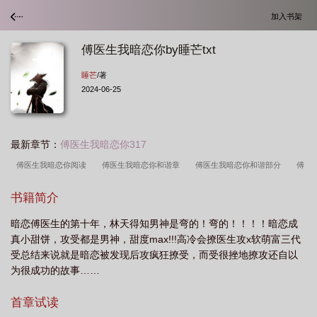
加入书架
傅医生我暗恋你by睡芒txt
睡芒
/著
2024-06-25
最新章节：
傅医生我暗恋你317
傅医生我暗恋你阅读
傅医生我暗恋你和谐章
傅医生我暗恋你和谐部分
傅
医生我暗恋你简介
我暗恋你作话
傅医生我暗恋你讲的是什么
傅医生我暗恋
书籍简介
你 笔趣阁
傅医生我暗恋你32作者有话说
傅医生我暗恋你删减部分
傅医生
暗恋傅医生的第十年，林天得知男神是弯的！弯的！！！！暗恋成
我暗恋你出书版
傅医生我暗恋你 乐文
傅医生我暗恋你b
傅医生我暗恋你剧
真小甜饼，攻受都是男神，甜度max!!!高冷会撩医生攻x软萌富三代
透
傅医生我暗恋你3无和谐
傅医生我暗恋你 和谐
傅医生我暗恋你笔趣
受总结来说就是暗恋被发现后攻疯狂撩受，而受很挫地撩攻还自以
阁
傅医生我暗恋你by睡芒txt
傅医生我暗恋你全文番外txt
傅医生我暗恋你
为很成功的故事……
免费
傅医生我暗恋你完整
傅医生我暗恋你防盗
傅医生我暗恋你 32
傅
首章试读
医生我暗恋你txt全文阅读
傅医生我暗恋你短剧
傅医生我暗恋你做话
傅医