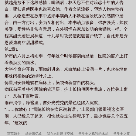
就越是放不下这段感情，喝酒后，林天忍不住对暗恋十年的人告
白，哪知道傅医生也说喜欢他。作者文笔流畅，塑造人物生动有
趣，人物造型在故事中逐渐丰满两人不断在这段试探的感情中磨
合，由一方付出，变为互相付出。本书萌点很多，强攻强受，帅攻
美受，受性格非常有意思，在外强悍在家却软萌的像猫咪一样。全
程高甜无虐进展神速，十几章时攻受便戳破窗户纸了，自此开启秀
恩爱虐狗甜甜甜模式。
第1章1
沪市的六月是梅雨季，每年这个时候都阴雨靡靡，医院的窗户上打
着淅沥沥的雨水。
大半个窗户开着，雨倾斜进来，米白地砖上湿润一片，也吹在墙角
那株阔植物的深绿叶片上。
傅星河安静地躺在病床上，脑袋倚着雪白的枕头。
病床前围着整个医院的管理层，护士长怕傅医生着凉，连忙关上窗
户，又拉下百叶窗。
雨声消停，静谧里，窗外光秃秃的景色也陷入沉默。
“……你放心！”雷院长站在病床说着话，“上级部门很重视这次医
闹，人已经关了起来，很快就会走法律程序了，最少也要关个四五
年。”这次的...
莽荒领主
杨天萧忆柔
我在末世建浮空城
圣斗士之孤独的水晶
圣斗士之黄