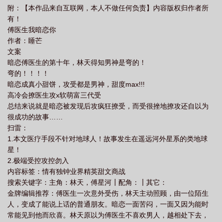
附：【本作品来自互联网，本人不做任何负责】内容版权归作者所
生我暗恋你by睡芒讲什么
傅医生我暗恋你2k
傅医生我暗恋你介绍
傅医生
有！
我暗恋你txt无删减百度
傅医生我暗恋你32截图
傅医生我暗恋你在线阅
傅医生我暗恋你
读
傅医生我暗恋你免费阅读
傅医生我暗恋你 肉
傅医生我暗恋你讲的什
作者：睡芒
文案
么
傅医生我暗恋你未删减免费
傅医生我暗恋你txt百度
傅医生我暗恋你好
暗恋傅医生的第十年，林天得知男神是弯的！
看吗
傅医生我暗恋你是不是双洁
傅医生我暗恋你3
傅医生我暗恋你
弯的！！！！
txt
傅医生我暗恋你番外
傅医生我暗恋你by
傅医生我暗恋你32章哪里可以
暗恋成真小甜饼，攻受都是男神，甜度max!!!
高冷会撩医生攻x软萌富三代受
看
傅医生我暗恋你未删减
傅医生我暗恋你全文免费
傅医生我暗恋你广播
总结来说就是暗恋被发现后攻疯狂撩受，而受很挫地撩攻还自以为
剧
傅医生我暗恋你全文免费阅读
傅医生我暗恋你ao3
傅医生我暗恋你未删
很成功的故事……
减版
扫雷：
1.本文医疗手段不针对地球人！故事发生在遥远河外星系的类地球
星！
2.极端受控攻控勿入
内容标签：情有独钟业界精英甜文商战
搜索关键字：主角：林天，傅星河┃配角：┃其它：
金牌编辑推荐：傅医生一次意外受伤，林天主动照顾，由一位陌生
人，变成了能说上话的普通朋友。暗恋一面苦闷，一面又因为能时
常能见到他而欣喜。林天原以为傅医生不喜欢男人，越相处下去，