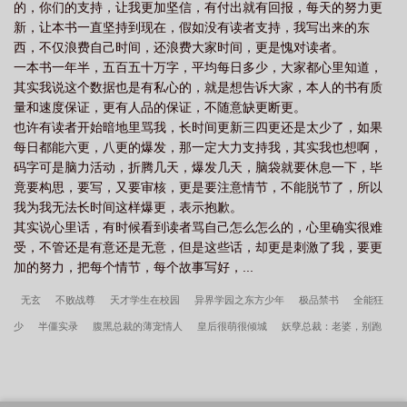
的，你们的支持，让我更加坚信，有付出就有回报，每天的努力更
新，让本书一直坚持到现在，假如没有读者支持，我写出来的东
西，不仅浪费自己时间，还浪费大家时间，更是愧对读者。
一本书一年半，五百五十万字，平均每日多少，大家都心里知道，
其实我说这个数据也是有私心的，就是想告诉大家，本人的书有质
量和速度保证，更有人品的保证，不随意缺更断更。
也许有读者开始暗地里骂我，长时间更新三四更还是太少了，如果
每日都能六更，八更的爆发，那一定大力支持我，其实我也想啊，
码字可是脑力活动，折腾几天，爆发几天，脑袋就要休息一下，毕
竟要构思，要写，又要审核，更是要注意情节，不能脱节了，所以
我为我无法长时间这样爆更，表示抱歉。
其实说心里话，有时候看到读者骂自己怎么怎么的，心里确实很难
受，不管还是有意还是无意，但是这些话，却更是刺激了我，要更
加的努力，把每个情节，每个故事写好，...
无玄
不败战尊
天才学生在校园
异界学园之东方少年
极品禁书
全能狂
少
半僵实录
腹黑总裁的薄宠情人
皇后很萌很倾城
妖孽总裁：老婆，别跑
医世无双
仙擎
至尊小市民
最强兵王在都市
灭绝之种
都市魔医
欲望
丛林
穿越之逍遥公主的酷王爷
契婚之总裁别乱来
再世人生
穿成兽世娇妻把
自己直接上交国家姜骄最新章节更新内容
许言周京延深情失控他服软低哄别离婚完