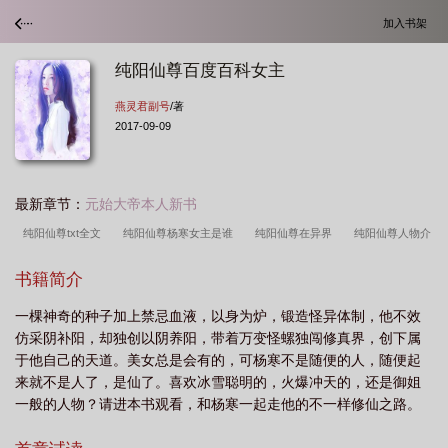
加入书架
纯阳仙尊百度百科女主
燕灵君副号
/著
2017-09-09
最新章节：
元始大帝本人新书
纯阳仙尊txt全文
纯阳仙尊杨寒女主是谁
纯阳仙尊在异界
纯阳仙尊人物介
绍
纯阳仙尊百度百科
纯阳仙尊在线阅读
纯阳仙尊 第1783章
纯阳仙尊
书籍简介
刘峰硕在线观看
纯阳仙尊洛白最新更新
纯阳仙尊TXT
纯阳仙尊女主角有几
一棵神奇的种子加上禁忌血液，以身为炉，锻造怪异体制，他不效
个
纯阳仙尊TXT精校版
纯阳仙尊下山总裁老婆别慌短剧
纯阳仙尊全文免费
仿采阴补阳，却独创以阴养阳，带着万变怪螺独闯修真界，创下属
阅读全文
纯阳仙尊几个女主
纯阳仙尊全文免费阅读无弹窗
纯阳仙尊主角几
于他自己的天道。美女总是会有的，可杨寒不是随便的人，随便起
个老婆
纯阳仙尊全文免费阅读
纯阳仙尊凤凰翔舞
纯阳仙尊全集
纯阳仙
来就不是人了，是仙了。喜欢冰雪聪明的，火爆冲天的，还是御姐
一般的人物？请进本书观看，和杨寒一起走他的不一样修仙之路。
尊女主推倒顺序
纯阳仙尊男主老婆顺序
纯阳仙尊女主有几个
纯阳仙
燕灵君总书友群：《230704765》（谢绝编辑，作者，广告体，给
君
纯阳仙尊短剧免费观看
纯阳仙尊境界划分
纯阳仙尊百度百科女主
纯