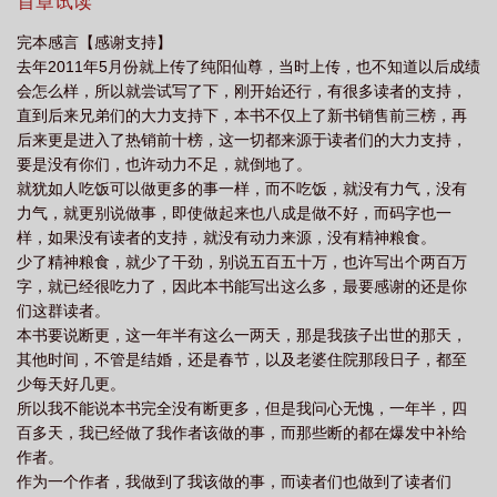
读者一片安静的天空，谢谢。）小说关键词：纯阳仙尊无弹窗，纯
首章试读
阳仙尊笔趣阁
纯阳仙尊杨寒
纯阳仙尊洛白
纯阳仙尊txt
纯阳仙尊全文
阳仙尊txt全集下载，纯阳仙尊最新章节阅读
完本感言【感谢支持】
阅读
纯阳仙尊 燕灵君副号
纯阳仙尊短剧
去年2011年5月份就上传了纯阳仙尊，当时上传，也不知道以后成绩
会怎么样，所以就尝试写了下，刚开始还行，有很多读者的支持，
直到后来兄弟们的大力支持下，本书不仅上了新书销售前三榜，再
后来更是进入了热销前十榜，这一切都来源于读者们的大力支持，
要是没有你们，也许动力不足，就倒地了。
就犹如人吃饭可以做更多的事一样，而不吃饭，就没有力气，没有
力气，就更别说做事，即使做起来也八成是做不好，而码字也一
样，如果没有读者的支持，就没有动力来源，没有精神粮食。
少了精神粮食，就少了干劲，别说五百五十万，也许写出个两百万
字，就已经很吃力了，因此本书能写出这么多，最要感谢的还是你
们这群读者。
本书要说断更，这一年半有这么一两天，那是我孩子出世的那天，
其他时间，不管是结婚，还是春节，以及老婆住院那段日子，都至
少每天好几更。
所以我不能说本书完全没有断更多，但是我问心无愧，一年半，四
百多天，我已经做了我作者该做的事，而那些断的都在爆发中补给
作者。
作为一个作者，我做到了我该做的事，而读者们也做到了读者们