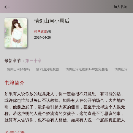
加入书架
情剑山河小周后
司马紫烟
/著
2024-04-26
最新章节：
第三十章
情剑山河好看吗
情剑山河电视剧
情剑山河电视剧1-40集完整版
情剑山河
小周后结局
情剑山河 在线观看
情剑山河结局
情剑山河剧照图片
情剑
书籍简介
山河主题曲原唱
情剑山河简介
情剑山河插曲
情剑山河赵匡胤最爱的女人是
如果有人说你放的屁臭死人，你一定会很不好意思，有可能的话，
谁
情剑山河片尾曲李翊君
情剑山河主演
情剑山河片尾曲沙漏
情剑山河
或许你也忙加以矢口否认赖掉。如果有人在公开的场合，大声地声
演员表
情剑山河百度百科
情剑山河大结局
情剑山河剧照
情剑山河电视
明，他要放屁了，最多会引起大家的侧目，甚至于觉得这个人很无
剧全集观看完整版
情剑山河主题曲片尾曲沙漏
情剑山河结局怎么样
情剑山
聊。若这声明的人是个娇滴滴的女孩子，这简直是不可思议的事，
就算有人告诉你，也不会有人相信。如果有人说一个屁能真正把人
河电视剧歌曲
情剑山河电视剧剧情介绍
情剑山河评价
情剑山河在线观
臭死，你一定会立加驳斥从为是胡说八道。这几件令人难以接受的
看
情剑山河 风雨爱人
情剑山河主题曲风雨爱人
情剑山河演员
情剑山