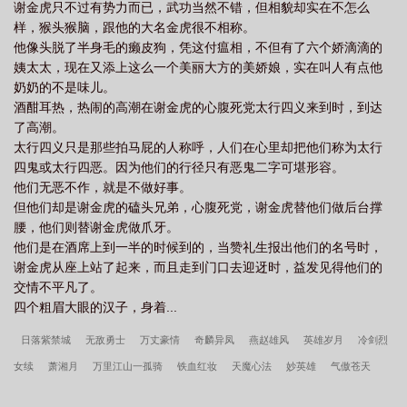
谢金虎只不过有势力而已，武功当然不错，但相貌却实在不怎么
样，猴头猴脑，跟他的大名金虎很不相称。
他像头脱了半身毛的癞皮狗，凭这付瘟相，不但有了六个娇滴滴的
姨太太，现在又添上这么一个美丽大方的美娇娘，实在叫人有点他
奶奶的不是味儿。
酒酣耳热，热闹的高潮在谢金虎的心腹死党太行四义来到时，到达
了高潮。
太行四义只是那些拍马屁的人称呼，人们在心里却把他们称为太行
四鬼或太行四恶。因为他们的行径只有恶鬼二字可堪形容。
他们无恶不作，就是不做好事。
但他们却是谢金虎的磕头兄弟，心腹死党，谢金虎替他们做后台撑
腰，他们则替谢金虎做爪牙。
他们是在酒席上到一半的时候到的，当赞礼生报出他们的名号时，
谢金虎从座上站了起来，而且走到门口去迎迓时，益发见得他们的
交情不平凡了。
四个粗眉大眼的汉子，身着...
日落紫禁城
无敌勇士
万丈豪情
奇麟异凤
燕赵雄风
英雄岁月
冷剑烈
女续
萧湘月
万里江山一孤骑
铁血红妆
天魔心法
妙英雄
气傲苍天
少年游
天马行空
六月飞霜
明驼侠影
我，区区扎纸匠，你却让我办大案