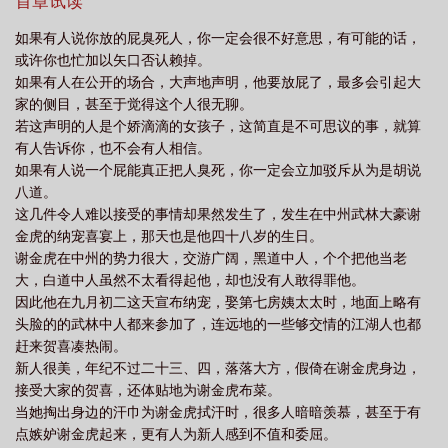
事情却果然发生了，发生在中州武林大豪谢金虎的纳宠喜宴上，那
首章试读
河40集免费观看
情剑山河片尾曲张真玉楼春
情剑山河虞美人插曲
情剑山
天也是他四十八岁的生日。
如果有人说你放的屁臭死人，你一定会很不好意思，有可能的话，
河所有插曲
情剑山河周嘉敏扮演者
情剑山河插曲林花谢了
情剑山河 电视
或许你也忙加以矢口否认赖掉。
剧
情剑山河主题曲视频
情剑山河电视剧42集
情剑山河李煜最爱谁
情
如果有人在公开的场合，大声地声明，他要放屁了，最多会引起大
家的侧目，甚至于觉得这个人很无聊。
剑山河李煜
情剑山河分集剧情介绍
情剑山河主题曲李翊君
情剑山河小周
若这声明的人是个娇滴滴的女孩子，这简直是不可思议的事，就算
后
情剑山河插曲胭脂泪
情剑山河窅娘跳舞
情剑山河片尾曲人生长恨水长
有人告诉你，也不会有人相信。
东
情剑山河所有歌曲
情剑山河李煜扮演者
情剑山河歌曲
情剑山河百
如果有人说一个屁能真正把人臭死，你一定会立加驳斥从为是胡说
八道。
科
情剑山河大结局嘉敏
情剑山河剧情介绍
情剑山河主题曲片尾曲
情剑
这几件令人难以接受的事情却果然发生了，发生在中州武林大豪谢
山河 歌曲
情剑山河配乐歌曲爱不释手
情剑山河分集介绍
情剑山河剧情简
金虎的纳宠喜宴上，那天也是他四十八岁的生日。
介
情剑山河京娘结局
情剑山河哪一年拍的
情剑山河全部演员表名单
情
谢金虎在中州的势力很大，交游广阔，黑道中人，个个把他当老
剑山河大周后
大，白道中人虽然不太看得起他，却也没有人敢得罪他。
情剑山河剧情分集介绍
情剑山河片头曲
情剑山河赵光义扮演
因此他在九月初二这天宣布纳宠，娶第七房姨太太时，地面上略有
者
情剑山河歌词
情剑山河赵光义喜欢谁
情剑山河片头曲视频
情剑山河
头脸的的武林中人都来参加了，连远地的一些够交情的江湖人也都
小周后扮演者
情剑山河电视剧全集在线观看
赶来贺喜凑热闹。
新人很美，年纪不过二十三、四，落落大方，假倚在谢金虎身边，
接受大家的贺喜，还体贴地为谢金虎布菜。
当她掏出身边的汗巾为谢金虎拭汗时，很多人暗暗羡慕，甚至于有
点嫉妒谢金虎起来，更有人为新人感到不值和委屈。