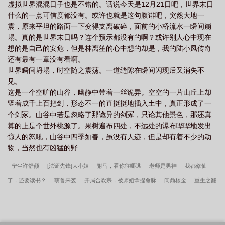
虚拟世界混混日子也是不错的。话说今天是12月21日吧，世界末日
什么的一点可信度都没有。或许也就是这句腹诽吧，突然大地一
震，原来平坦的路面一下变得支离破碎，面前的小桥流水一瞬间崩
塌。真的是世界末日吗？连个预示都没有的啊？或许别人心中现在
想的是自己的安危，但是林离笙的心中想的却是，我的陆小凤传奇
还有最有一章没有看啊。
世界瞬间坍塌，时空随之震荡。一道缝隙在瞬间闪现后又消失不
见。
这是一个空旷的山谷，幽静中带着一丝诡异。空空的一片山丘上却
竖着成千上百把剑，形态不一的直挺挺地插入土中，真正形成了一
个剑冢。山谷中若是忽略了那诡异的剑冢，只论其他景色，那还真
算的上是个世外桃源了。果树遍布四处，不远处的瀑布哗哗地发出
惊人的怒吼，山谷中四季如春，虽没有人迹，但是却有着不少的动
物，当然也有凶猛的野...
宁尘许舒颜
[法证先锋]大小姐
驸马，看你往哪逃
老师是男神
我都修仙
了，还要读书？
萌兽来袭
开局合欢宗，被师姐拿捏命脉
问鼎核金
重生之翻
身有理
邪恶魔法高校
女配东施翻身记
末世之逍遥仙
泠戏天下
世子养成
记
综穿升级逆袭史
老婆你被潜了
痞妃快逃，萌系狼君来袭！
冷酷总裁的宠
溺凄
（黑篮）火神与我
医本佳人
精选韩春雪李曼玉一顾佳人
韩春雪李曼玉