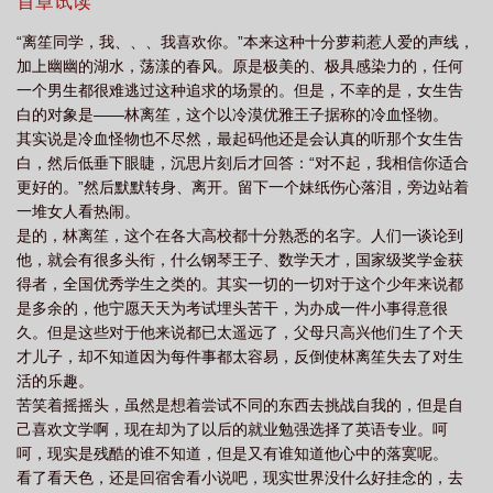
落在一片黄叶上。黄叶随风飘荡，没有方向。
首章试读
“离笙同学，我、、、我喜欢你。”本来这种十分萝莉惹人爱的声线，
加上幽幽的湖水，荡漾的春风。原是极美的、极具感染力的，任何
一个男生都很难逃过这种追求的场景的。但是，不幸的是，女生告
白的对象是——林离笙，这个以冷漠优雅王子据称的冷血怪物。
其实说是冷血怪物也不尽然，最起码他还是会认真的听那个女生告
白，然后低垂下眼睫，沉思片刻后才回答：“对不起，我相信你适合
更好的。”然后默默转身、离开。留下一个妹纸伤心落泪，旁边站着
一堆女人看热闹。
是的，林离笙，这个在各大高校都十分熟悉的名字。人们一谈论到
他，就会有很多头衔，什么钢琴王子、数学天才，国家级奖学金获
得者，全国优秀学生之类的。其实一切的一切对于这个少年来说都
是多余的，他宁愿天天为考试埋头苦干，为办成一件小事得意很
久。但是这些对于他来说都已太遥远了，父母只高兴他们生了个天
才儿子，却不知道因为每件事都太容易，反倒使林离笙失去了对生
活的乐趣。
苦笑着摇摇头，虽然是想着尝试不同的东西去挑战自我的，但是自
己喜欢文学啊，现在却为了以后的就业勉强选择了英语专业。呵
呵，现实是残酷的谁不知道，但是又有谁知道他心中的落寞呢。
看了看天色，还是回宿舍看小说吧，现实世界没什么好挂念的，去