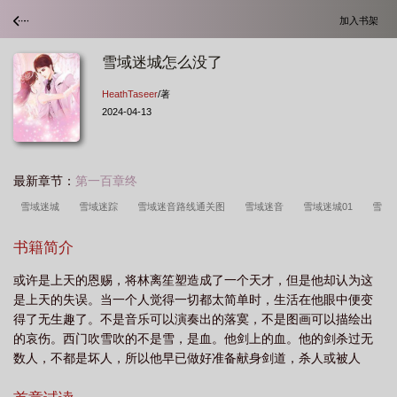
加入书架
雪域迷城怎么没了
HeathTaseer
/著
2024-04-13
最新章节：
第一百章终
雪域迷城
雪域迷踪
雪域迷音路线通关图
雪域迷音
雪域迷城01
雪
域迷城图片
雪域迷途
雪域迷宫
雪域迷宫简介
雪域迷城百度百科
雪
书籍简介
域迷林陆小凤传奇同人
雪域迷城大结局
雪域迷城02
雪域迷城人物介
或许是上天的恩赐，将林离笙塑造成了一个天才，但是他却认为这
绍
雪域迷林byheathtaseer
雪域迷音路线
雪域迷城怎么没了
雪域迷
是上天的失误。当一个人觉得一切都太简单时，生活在他眼中便变
域
雪域迷林(陆小凤传奇同人)
雪域迷林陆小凤
雪域迷林by
得了无生趣了。不是音乐可以演奏出的落寞，不是图画可以描绘出
HeathTaseer
雪域迷踪攻略
雪域迷踪百度百科
的哀伤。西门吹雪吹的不是雪，是血。他剑上的血。他的剑杀过无
数人，不都是坏人，所以他早已做好准备献身剑道，杀人或被人
杀。西门吹雪轻轻的吹了吹，鲜血就一连串从剑尖上滴落，恰巧正