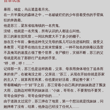
首章试读
暴雨，倾盆，乌云遮盖着月光。
在一片半腐化的森林之中，一名破破烂烂的少年捂着受伤的手臂疯
狂的奔跑着。
他是苏三，梁东省临海镇的一名穷鬼。
没错，他就是一名穷鬼，所有认识的人都这么叫他。
苏三的家在贫民窟，一间比狗窝大不了多少的棚子。
放在五十年前，像他这种无父无母的孤儿可以住进福利院，接受义
务教育，可是早在他出生之前末世爆发，一种不知名的病毒以迅雷
不及掩耳的速度占领了整个世界，丧尸横行，灾祸不断，苏三的父
母就是死在了那群行尸走肉的手里。
“呼，呼，呼！……”
记得那一天，苏三也是这样跑着，父亲、母亲用身体堵住了追杀而
来的丧尸，在被淹没之前，父亲说：“苏三，从现在开始你就是苏家
的主人了，就算再苦再累，你也要好好活着，撑起整个家！”
带着嘶喊的一个“好”字之后，苏三背着小自己两岁的妹妹跑进了瓢泼
大雨，边跑边对啼哭的妹妹说：“小妹，哥哥在，不要害怕不要哭，
哥哥会保护你，哥哥会保护你的……”
由于道路太过泥泞，苏三摔在了地里，第一个想法就是找妹妹，问
她摔疼了没有，结果，他身边已经没了任何人……