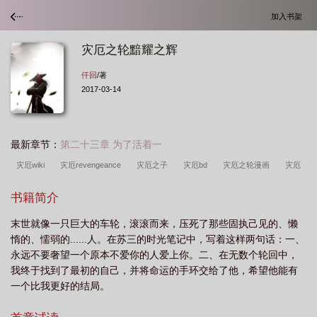
加入书架
灾厄之轮黯耀之辉
仟回
/著
2017-03-14
最新章节：
第二十三章 为了活着一
灾厄wiki
灾厄revengeance
灾厄之子
灾厄bd
灾厄之轮漫画
灾厄
之灵
灾厄之轮黯耀之辉
[灾厄之轮
灾厄yharim
灾厄1.4
灾厄mod攻
书籍简介
略
灾厄之轮暗耀之辉
灾厄 lul
灾厄wi
灾厄janus9
灾厄之轮 pixiv
末世就像一只巨大的车轮，滚滚而来，压死了那些固执己见的、懒
惰的、懦弱的......人。在苏三的时光笔记中，写着这样两句话：一、
永远不要奢望一个原本不爱你的人爱上你。二、在无数个轮回中，
我终于找到了最初的自己，并将命运的手环交给了他，希望他能有
一个比我更好的结局。