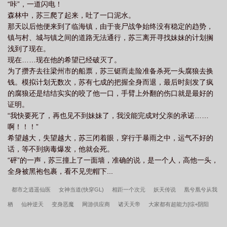
“咔”，一道闪电！
森林中，苏三爬了起来，吐了一口泥水。
那天以后他便来到了临海镇，由于丧尸战争始终没有稳定的趋势，
镇与村、城与镇之间的道路无法通行，苏三离开寻找妹妹的计划搁
浅到了现在。
现在……现在他的希望已经破灭了。
为了攒齐去往梁州市的船票，苏三铤而走险准备杀死一头腐狼去换
钱。模拟计划无数次，苏有七成的把握全身而退，最后时刻发了疯
的腐狼还是结结实实的咬了他一口，手臂上外翻的伤口就是最好的
证明。
“我快要死了，再也见不到妹妹了，我没能完成对父亲的承诺……
啊！！！”
希望越大，失望越大，苏三闭着眼，穿行于暴雨之中，运气不好的
话，等不到病毒爆发，他就会死。
“砰”的一声，苏三撞上了一面墙，准确的说，是一个人，高他一头，
全身被黑袍包裹，看不见兜帽下...
都市之逍遥仙医
女神当道(快穿GL)
相距一个次元
妖天传说
凰兮凰兮从我
栖
仙种逆天
变身恶魔
网游供应商
诸天天帝
大家都有超能力[综+阴阳
师]
从昏君到天君
常磐之路
最强辅助[快穿]
我真是大妖王
鬼毛的超科时