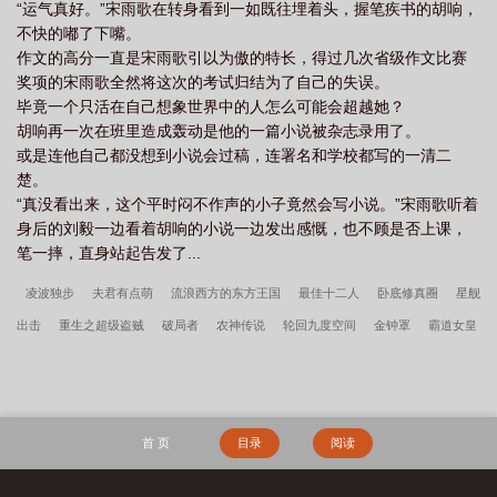
“运气真好。”宋雨歌在转身看到一如既往埋着头，握笔疾书的胡响，
不快的嘟了下嘴。
作文的高分一直是宋雨歌引以为傲的特长，得过几次省级作文比赛
奖项的宋雨歌全然将这次的考试归结为了自己的失误。
毕竟一个只活在自己想象世界中的人怎么可能会超越她？
胡响再一次在班里造成轰动是他的一篇小说被杂志录用了。
或是连他自己都没想到小说会过稿，连署名和学校都写的一清二
楚。
“真没看出来，这个平时闷不作声的小子竟然会写小说。”宋雨歌听着
身后的刘毅一边看着胡响的小说一边发出感慨，也不顾是否上课，
笔一摔，直身站起告发了...
凌波独步
夫君有点萌
流浪西方的东方王国
最佳十二人
卧底修真圈
星舰
出击
重生之超级盗贼
破局者
农神传说
轮回九度空间
金钟罩
霸道女皇
的侍从
我的火影忍者果然有问题
主神的继承者
北岭王
技术宅的日常生活
混世剑尊
灵女异世游
水咒
警花的贴身高手
李小萌周文瑞全集免费阅读
掏空家底，资本家大小姐嫁军少
我高育良的学生，必须进步
三国：开局截胡关
首 页
目录
阅读
羽，割据一方
大荒经
逆转
边军悍卒
李小萌周文瑞
宋柔荆风傲骨不寒百
度云
瘾少女李小萌周文瑞全文完整版