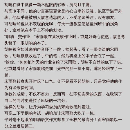
胡响在班中就像一颗不起眼的砂砾，沉闷且平庸。
与高冷不同，他的少言寡语更像是内心自卑的泛滥，以至于溢于外
表。他似乎是被别人故意遗忘的人，不受老师关注，没有朋友。
可胡响却也从不表现的无聊，每天一进教室便是坐到班中的拐角
处，拿着笔在本子上不停的划动。
“胡响，交作业。”宋雨歌在某次收作业时，或是好奇心使然，故意弯
头瞥了一眼胡响的本子。
胡响被突如其来的声音吓了一跳，抬起头，看了一眼身边的宋雨
歌，胡响默默收起了手中的笔，然后将桌上的本子合在了一起。
“给你。”匆匆把昨天的作业交给了宋雨歌，胡响不自然的低下了头。
他或是看到了宋雨歌临走前目光中的那一抹不屑。嘴角轻呡在了一
起。
宋雨歌转身离开时叹了口气。倒不是看不起胡响，只是觉得他的作
为有些浪费时间。
倒数的成绩，不仅不努力，反而写一些不切实际的东西，在耽误了
自己的同时更是拉了班级的平均分。
这样的胡响，让身为学习委员的宋雨歌感到羞耻。
可高二下学期的考试，胡响却让宋雨歌大吃了一惊。
平时毫不起眼的胡响语文作文却拿了全校的最高分！而宋雨歌以一
分之差退居第二。