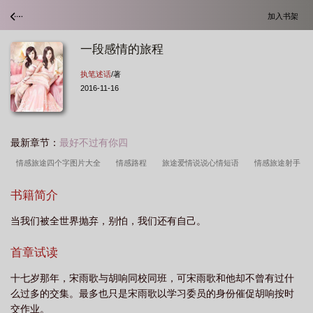
加入书架
一段感情的旅程
执笔述话
/著
2016-11-16
最新章节：
最好不过有你四
情感旅途四个字图片大全
情感路程
旅途爱情说说心情短语
情感旅途射手
座
情感旅程
情感旅行
一段感情的旅程
旅途中的感悟关于感情
旅途
书籍简介
温情
情感旅行句子
情感之旅
关于旅行的情感教育
爱情旅途歌曲歌
当我们被全世界抛弃，别怕，我们还有自己。
曲
爱情旅途的句子
情感旅游是什么
情感的旅程电影
旅途心语带感情
的
首章试读
十七岁那年，宋雨歌与胡响同校同班，可宋雨歌和他却不曾有过什
么过多的交集。最多也只是宋雨歌以学习委员的身份催促胡响按时
交作业。