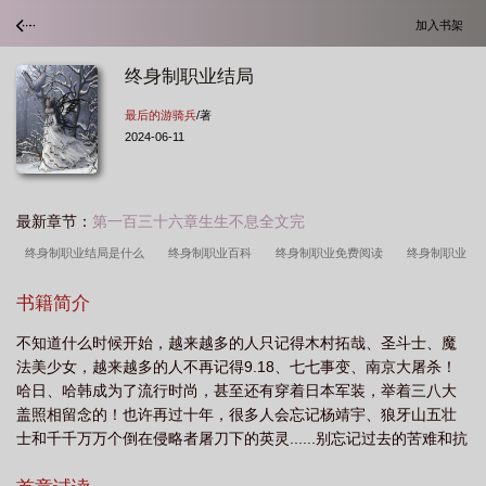
加入书架
终身制职业结局
最后的游骑兵
/著
2024-06-11
最新章节：
第一百三十六章生生不息全文完
终身制职业结局是什么
终身制职业百科
终身制职业免费阅读
终身制职业
笔趣阁
终身制职业好看吗
终身制职业
终生职业是什么意思
终身制职业
书籍简介
全集
终身制职业结局
终身制职业3
终身制职业1
终身制职业2
终身
不知道什么时候开始，越来越多的人只记得木村拓哉、圣斗士、魔
制的职业
终身制职业百度百科
终身制的职业有哪些
法美少女，越来越多的人不再记得9.18、七七事变、南京大屠杀！
哈日、哈韩成为了流行时尚，甚至还有穿着日本军装，举着三八大
盖照相留念的！也许再过十年，很多人会忘记杨靖宇、狼牙山五壮
士和千千万万个倒在侵略者屠刀下的英灵......别忘记过去的苦难和抗
争，别忘记热血纷飞的战场，天下虽安，忘战必危！本文以一种另