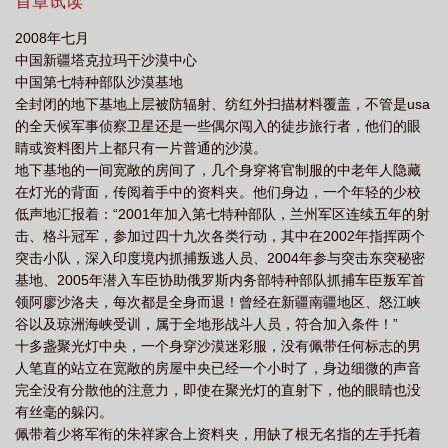
类的思维模式，探索一种新的强国道路，没有yy，没有h文，只有在
首章试读
艰难中跋涉探索的执着！本书纯属虚构，故事发生在平行世界的未
2008年七月
来幻想，请勿与现实挂钩
中国新疆塔克拉玛干沙漠中心
中国第七特种部队沙漠基地
全封闭的地下基地上层被防辐射、纺红外扫描材料覆盖，不管是usa
的全天候军事侦察卫星还是一些偶尔闯入的徒步旅行者，他们的眼
睛或资料图片上都只有一片普通的沙漠。
地下基地的一间宽敞的房间了，几个身穿将官制服的中老年人隐藏
在灯光的背面，传阅着手中的资料夹。他们身边，一个年轻的少校
低声地汇报着：“2001年加入第七特种部队，兰州军区连续五年的射
击、格斗冠军，参加过四十九次各类行动，其中在2002年指挥两个
突击小队，深入印度境内抓捕叛逃人员、2004年参与突击东突秘密
基地、2005年潜入车臣协助俄罗斯内务部特种部队抓捕车臣叛军首
领阿廖沙洛夫，每次都是全身而退！曾经在新疆南疆地区、怒江峡
谷以及琼洲海峡受训，属于全地形战斗人员，符合加入条件！”
十多盏聚光灯中央，一个身穿沙漠迷彩服，没有佩带任何标志的男
人笔直的站立在宽敞的房屋中央已经一个小时了，身边细微的声音
完全没有分散他的注意力，即使在聚光灯的直射下，他的眼睛也没
有丝毫的躲闪。
佩带着少将军衔的朱祥家合上资料夹，用缺了根无名指的左手托着