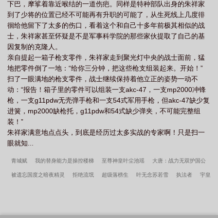
下巴，摩挲着靠近喉结的一道伤疤。同样是特种部队出身的朱祥家
到了少将的位置已经不可能再有升职的可能了，从生死线上几度徘
徊给他留下了太多的伤口，看着这个和自己十多年前极其相似的战
士，朱祥家甚至怀疑是不是军事科学院的那些家伙提取了自己的基
因复制的克隆人。
亲自提起一箱子枪支零件，朱祥家走到聚光灯中央的战士面前，猛
地把零件倒了一地：“给你三分钟，把这些枪支组装起来。开始！”
扫了一眼满地的枪支零件，战士继续保持着他立正的姿势一动不
动：“报告！箱子里的零件可以组装一支akc-47，一支mp2000冲锋
枪，一支g11pdw无壳弹手枪和一支54式军用手枪，但akc-47缺少复
进簧，mp2000缺枪托，g11pdw和54式缺少弹夹，不可能完整组
装！”
朱祥家满意地点点头，到底是经历过太多实战的专家啊！只是扫一
眼就知...
青城赋
我的替身能力是操控楼梯
至尊神皇叶尘池瑶
大唐：战力无双护国公
被遗忘国度之暗夜精灵
拒绝流氓
超级落榜生
叶无念苏若雪
执法者
宇皇
星首部曲—足球之恋
神武纵横
异秦
世外神医在都市
子夕传
网游之刺客
皇帝
我的东京物语有点冷
第一凤女
我靠卖保险来练武
关于神明的日常生
活
从天煞孤星开始趋吉避凶
穿成兽世娇妻把自己直接上交国家姜骄最新章节更新