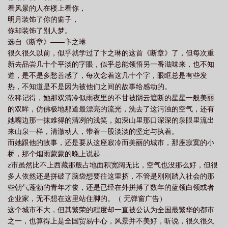
看风景的人在楼上看你，
明月装饰了你的窗子，
你却装饰了别人梦。
选自《断章》——卞之琳
很久很久以前，似乎就学过了卞之琳的这首《断章》了，但每次重
新去品尝几十个平淡的字眼，似乎总能领悟另一番滋味来，也不知
道，是不是多愁善感了，每次念着这几十个字，眼眶总是有些发
热，不知道是不是因为被他们之间的故事给感动的。
依稀记得，她那双清冷似雨夜里的不甘被阴云遮断的星星一般美丽
的双眸，仿佛极地那道最漂亮的流光，洗去了这污浊的空气，还有
她嘴边那一抹难得的清冽的浅笑，如深山里那口深深的泉眼里流出
来山泉一样，清澈动人，带着一股淡淡的坚定与执着。
而她跟他的故事，还是要从这座寂冷而美丽的城市，那座寂寞的小
桥，那个烟雨蒙蒙的晚上说起……
z市虽然比不上西藏那般占地面积宽阔无比，空气也没那么好，但很
多人依然还是拼破了脑袋想要往这里挤，不管是刚刚踏入社会的那
些朝气蓬勃的青年才俊，还是已经在外拼搏了数年的蓝领白领或者
企业家，无不想在这里站住脚的。（ 无弹窗广告）
这个城市不大，但其繁荣的程度却一直被公认为全国最繁华的都市
之一，也算得上是全国贸易中心，风景并不美好，听说，很久很久