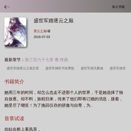
加入书架
盛世军婚逐云之巅
逐云之巅
/著
2016-07-03
最新章节：
第三百六十七章 番 终曲
盛世军婚逐云之巅百度
盛世军婚听书免费版
盛世军婚无删减
盛世军婚首
长小妻
盛世军婚免费听
盛世军婚七零小娇妻又软又娇
盛世军婚新浪
盛
书籍简介
世军婚介绍
盛世军婚抢来的老公巫山浮云
盛世军婚小暖妻全文阅读
盛世军
她用三年的时间，却怎么也走不进那个人的世界，于是她选择了独
婚逐云之巅
盛世军婚战北城完整版
盛世军婚免费阅读
盛世军婚完整版免
自放逐。却不料，旅程归来，传来了他们即将订婚的消息，接着，
费
盛世军婚无弹窗阅读
战北城盛世军婚
盛世军婚百度
盛世军婚
她受尽了嘲笑！为了挽回仅存的骄傲与自尊，为..
TXT
盛世军婚风星夜战北城
盛世军婚全文免费阅读完结版
十部必看军
首章试读
婚
盛世军婚小暖妻全文免费阅读
盛世军婚军长老公送上门
盛世军婚 长宇
宙全文阅读
盛世军婚全文阅读
盛世军婚全文听书
你站在桥上看风景，