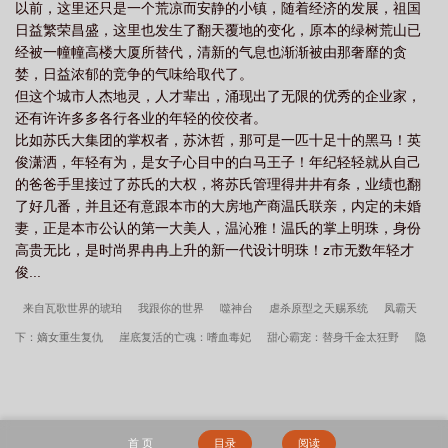
以前，这里还只是一个荒凉而安静的小镇，随着经济的发展，祖国
日益繁荣昌盛，这里也发生了翻天覆地的变化，原本的绿树荒山已
经被一幢幢高楼大厦所替代，清新的气息也渐渐被由那奢靡的贪
婪，日益浓郁的竞争的气味给取代了。
但这个城市人杰地灵，人才辈出，涌现出了无限的优秀的企业家，
还有许许多多各行各业的年轻的佼佼者。
比如苏氏大集团的掌权者，苏沐哲，那可是一匹十足十的黑马！英
俊潇洒，年轻有为，是女子心目中的白马王子！年纪轻轻就从自己
的爸爸手里接过了苏氏的大权，将苏氏管理得井井有条，业绩也翻
了好几番，并且还有意跟本市的大房地产商温氏联亲，内定的未婚
妻，正是本市公认的第一大美人，温沁雅！温氏的掌上明珠，身份
高贵无比，是时尚界冉冉上升的新一代设计明珠！z市无数年轻才
俊...
来自瓦歌世界的琥珀
我跟你的世界
噬神台
虐杀原型之天赐系统
凤霸天
下：嫡女重生复仇
崖底复活的亡魂：嗜血毒妃
甜心霸宠：替身千金太狂野
隐
婚萌妻：总裁，我要离婚
恶少霸情：老婆，早安
阴阳指录
狼王的绝世丑后：
佣兵女神医
极品偷心兵王
错爱：误犯妖孽狐君
复仇冷公主，要定你
庶女逆
战：罗刹大小姐
英雄联盟之竞技之王
娇宠田妻：农家小织女
腹黑邪王专宠：
首 页
目录
阅读