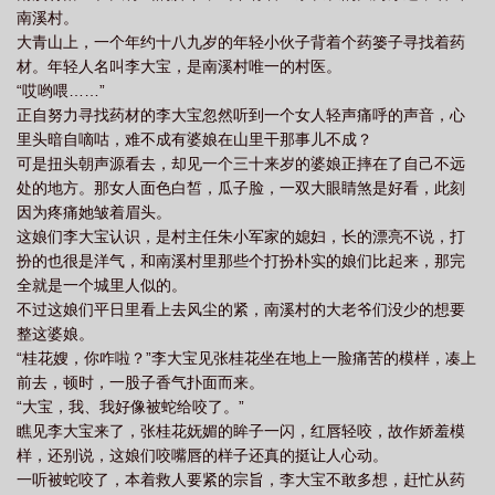
南溪村。
唱词
春香是哪部作品中的人物
春江花月夜古诗
春香柑橘品种简介
春香
大青山上，一个年约十八九岁的年轻小伙子背着个药篓子寻找着药
传电影在线看
春香传电影在线观看完整版电视剧免费高清韩剧
春香流里
春
材。年轻人名叫李大宝，是南溪村唯一的村医。
香传简谱
春香桔柚简介
春香与方子
春香是谁
春香树
春香传是什么
“哎哟喂……”
正自努力寻找药材的李大宝忽然听到一个女人轻声痛呼的声音，心
故事
春香树图片大全
春香柚介绍
春香韩剧
春香和梦龙
春香桔柚和
里头暗自嘀咕，难不成有婆娘在山里干那事儿不成？
黄金贡柚的区别
春香满园是成语吗
春香菜
春香说 于晴
春香泡茶喝有
可是扭头朝声源看去，却见一个三十来岁的婆娘正摔在了自己不远
什么功效
春香传作者是谁
春香传爱歌歌词
春香楼
春香转
春香夏香
处的地方。那女人面色白皙，瓜子脸，一双大眼睛煞是好看，此刻
因为疼痛她皱着眉头。
冬香谁扮演
春香记忆大厅几级解锁
春香草莓和九九草莓哪个好吃
春香传故
这娘们李大宝认识，是村主任朱小军家的媳妇，长的漂亮不说，打
事梗概
春香传阵阵细雨阵阵风王文娟唱
春香传
春香桔柚的功效和作
扮的也很是洋气，和南溪村里那些个打扮朴实的娘们比起来，那完
用
春香梦龙什么电视剧
春香柚什么时候成熟
全就是一个城里人似的。
不过这娘们平日里看上去风尘的紧，南溪村的大老爷们没少的想要
整这婆娘。
“桂花嫂，你咋啦？”李大宝见张桂花坐在地上一脸痛苦的模样，凑上
前去，顿时，一股子香气扑面而来。
“大宝，我、我好像被蛇给咬了。”
瞧见李大宝来了，张桂花妩媚的眸子一闪，红唇轻咬，故作娇羞模
样，还别说，这娘们咬嘴唇的样子还真的挺让人心动。
一听被蛇咬了，本着救人要紧的宗旨，李大宝不敢多想，赶忙从药