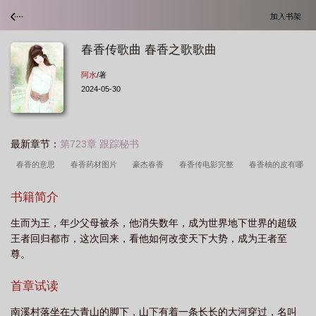
加入书架
春香传歌曲 春香之歌歌曲
阿水
/著
2024-05-30
最新章节：
第723章 跟踪秘书
春香的意思
春香药材图片
豪杰春香
春香传电影完整
春香柚的皮有哪
些功效
春香扮演者
春香桔柚耐寒多少度
春香的喜好物品有哪些
春香传
书籍简介
年年端阳年年春曲谱
春香柚上火吗
青香木树
春香传是哪个国家的
春香
生而为王，年少父母被杀，他消失数年，成为世界地下世界的超级
传爱歌
春香传越剧剧情介绍
春香柚是哪里的特产
春香传讲的什么故
王者回归都市，这次回来，看他如何改变天下大势，成为王者至
事
春香的拼音
春香传爱歌曲谱
春香柚多少钱一斤
梦龙咚咚咚
春香
尊。
当当当
春香桔柚图片
春香的生日
春香传内容简介
春香烟多少钱一
首章试读
盒
春香电影
春香传歌曲 春香之歌歌曲
春香柚的功效与作用
春香传故
事的原产地是哪里
春香传年年端阳年年春越剧
春香橘子的功效
春香传爱歌
南溪村落坐在大青山的脚下，山下有着一条长长的大河穿过，名叫