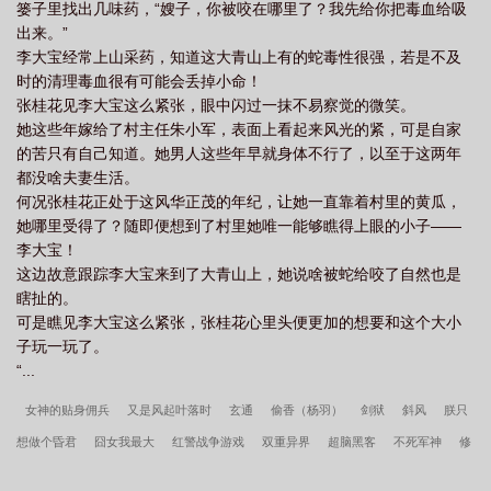
篓子里找出几味药，“嫂子，你被咬在哪里了？我先给你把毒血给吸
出来。”
李大宝经常上山采药，知道这大青山上有的蛇毒性很强，若是不及
时的清理毒血很有可能会丢掉小命！
张桂花见李大宝这么紧张，眼中闪过一抹不易察觉的微笑。
她这些年嫁给了村主任朱小军，表面上看起来风光的紧，可是自家
的苦只有自己知道。她男人这些年早就身体不行了，以至于这两年
都没啥夫妻生活。
何况张桂花正处于这风华正茂的年纪，让她一直靠着村里的黄瓜，
她哪里受得了？随即便想到了村里她唯一能够瞧得上眼的小子——
李大宝！
这边故意跟踪李大宝来到了大青山上，她说啥被蛇给咬了自然也是
瞎扯的。
可是瞧见李大宝这么紧张，张桂花心里头便更加的想要和这个大小
子玩一玩了。
“...
女神的贴身佣兵
又是风起叶落时
玄通
偷香（杨羽）
剑狱
斜风
朕只
想做个昏君
囧女我最大
红警战争游戏
双重异界
超脑黑客
不死军神
修
真界最强精神病医生诞生记
异形转生
农女有空间：带着反派崽崽致富忙
温茹