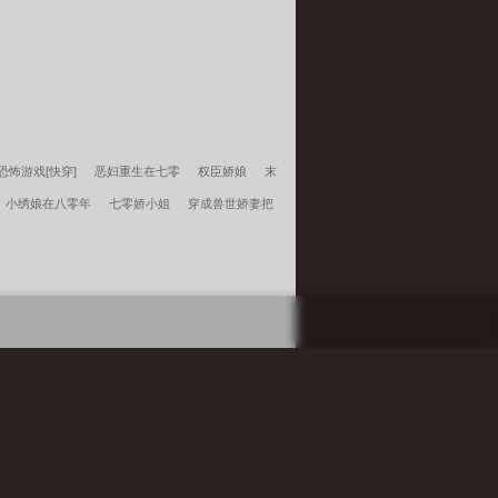
恐怖游戏[快穿]
恶妇重生在七零
权臣娇娘
末
小绣娘在八零年
七零娇小姐
穿成兽世娇妻把
周京延深情失控他服软低哄别离婚全文
我在美漫做
局
搜 索