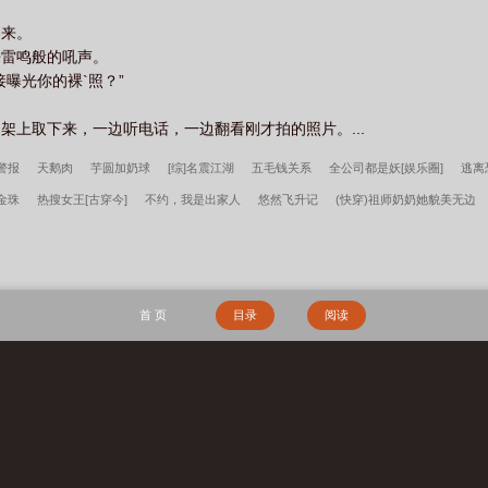
起来。
来雷鸣般的吼声。
曝光你的裸`照？”
架上取下来，一边听电话，一边翻看刚才拍的照片。...
警报
天鹅肉
芋圆加奶球
[综]名震江湖
五毛钱关系
全公司都是妖[娱乐圈]
逃离
金珠
热搜女王[古穿今]
不约，我是出家人
悠然飞升记
(快穿)祖师奶奶她貌美无边
京延深情失控他服软低哄别离婚完整版
顾轻舟林沐瑶笔趣阁
超神学院之大天渣
许言
委调查组
许言周京延死遁的第二年周总疯了完整版
死遁的第二年周总疯了许言周京延结
首 页
目录
阅读