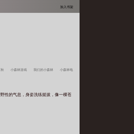
加入书架
夏秋
小森林游戏
我们的小森林
小森林电
膊没有腿
小森林是什么牌子
小森林演员
主
小森林韩版
奇妙小森林
小森林全文免
始野性的气息，身姿洗练挺拔，像一棵苍
小森林电影简介
小森林电影免费观看完整版
豆瓣
小森林幼儿园
电视剧两个人的小森
的区别
小森林在线观看完整版免费
小森林虞