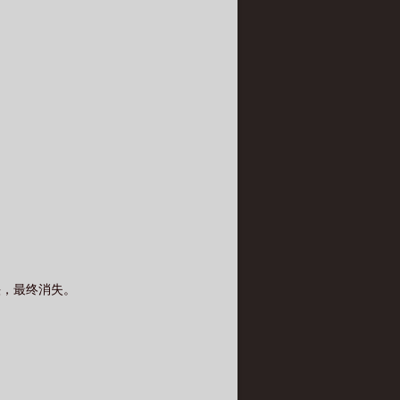
头，最终消失。