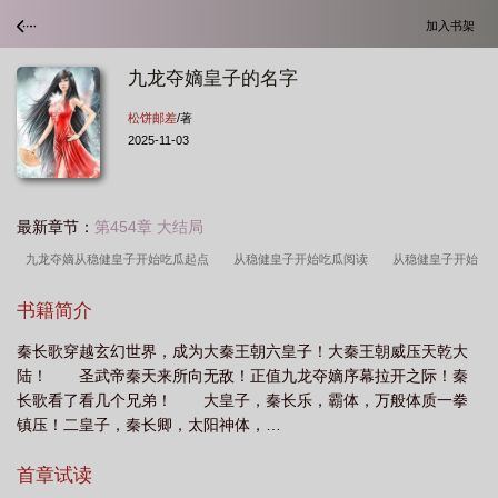
加入书架
九龙夺嫡皇子的名字
松饼邮差
/著
2025-11-03
最新章节：
第454章 大结局
九龙夺嫡从稳健皇子开始吃瓜起点
从稳健皇子开始吃瓜阅读
从稳健皇子开始
吃瓜最新章节列表
从稳健皇子开始吃瓜免费阅读
从稳健皇子开始吃瓜最新
书籍简介
章
九龙夺嫡 顺控
篱笆好文学
九龙夺嫡之弘晳归来
九龙夺嫡顺
秦长歌穿越玄幻世界，成为大秦王朝六皇子！大秦王朝威压天乾大
控
九龙夺嫡从稳健皇子开始吃瓜
从稳健皇子开始吃瓜作者松
九龙夺嫡皇子
陆！ 圣武帝秦天来所向无敌！正值九龙夺嫡序幕拉开之际！秦
的名字
九龙夺嫡从稳健皇子开始吃瓜免费
写九龙夺嫡的
九龙夺嫡从稳健皇
长歌看了看几个兄弟！ 大皇子，秦长乐，霸体，万般体质一拳
子开始吃瓜TXT
7. 九龙夺嫡之胤祹
从稳健皇子开始吃瓜篱笆好文学
九龙夺
镇压！二皇子，秦长卿，太阳神体，…
嫡从稳健皇子开始吃瓜 免费阅读
从稳健皇子开始吃瓜笔趣阁
九龙夺嫡皇家格
首章试读
格免费
从稳健皇子开始吃瓜作者松饼邮差篱笆好文学
从稳健皇子开始吃瓜