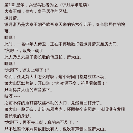
第1章 皇帝，兵强马壮者为之（求月票求追读）
libahao
从稳健皇子开始吃瓜
九龙夺嫡的男主
从稳健皇子开始吃瓜百度百
大秦王朝，皇宫，皇子居住的区域。
科网站
九龙夺嫡皇子的历史下场
从稳健皇子开始吃瓜松饼邮差
从稳健皇子
漱月斋。
开始吃瓜 松饼邮差
九龙夺嫡从稳健皇子开始吃瓜笔趣阁
漱月斋乃是大秦王朝圣武帝秦天来的第六个儿子，秦长歌居住的院
落。
哐哐！
此时，一名中年人侍卫，正在不停地敲打着漱月斋东厢房大门。
“六殿下，该去上朝了……”
此人乃是六皇子秦长歌的侍卫长，萧大山。
哐哐！
“六殿下，该去上朝了！”
然而，任凭萧大山怎么呼唤，这个房间门都是纹丝不动。
萧大山沉默片刻，开口道：“奇变偶不变，符号看象限！”
只听得萧大山的声音落下。
吱呀~~~
之前不停的捶打都纹丝不动的大门，竟然自己打开了。
萧大山一脸无奈，走进东厢房内，环顾整个东厢房，依旧没有发现
秦长歌的身影。
“六殿下，再不去上朝，真的来不及了。”
只不过整个东厢房依旧没有人，也没有声音回应萧大山。