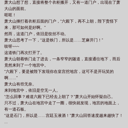
萧大山想了想，直接将整个衣柜搬开，又有一道门户，出现在了萧
大山的面前。
哐哐！
萧大山捶打着衣柜后面的门户，“六殿下，再不上朝，陛下责怪下
来，那可如何是好啊。”
然而，这道门户，依旧是纹丝不动。
萧大山思考了一下，“这是铁门，所以是……芝麻开门！”
吱呀~~~
这道铁门再次打开了。
萧大山朝着铁门走了进去，一条窄窄的隧道，直接通往地下，而后
竟然来到了一个地宫中。
“六殿下，要是被陛下发现你在皇宫挖地宫，这可不是开玩笑的
啊……”
萧大山有些无奈。
来到地宫中，依旧是空无一人。
“怎么回事？难道六殿下已经去上朝了？”萧大山开始怀疑自己。
只不过，萧大山在地宫中走了一圈，很快就发现，地宫的地面上，
有一道石板。
“这是石门，所以是……宫廷玉液酒！”萧大山回答速度越来越快了！
...