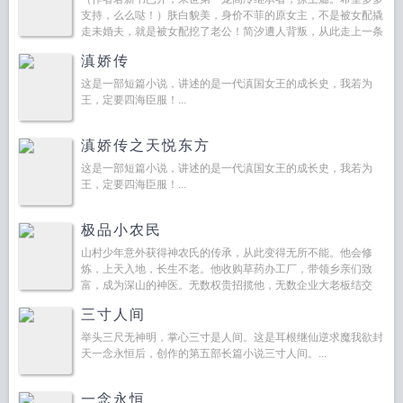
支持，么么哒！）肤白貌美，身价不菲的原女主，不是被女配撬
走未婚夫，就是被女配挖了老公！简汐遭人背叛，从此走上一条
重振女主雄风的不归路。狠虐女配的男人！毁灭女配的幸福...
滇娇传
这是一部短篇小说，讲述的是一代滇国女王的成长史，我若为
王，定要四海臣服！...
滇娇传之天悦东方
这是一部短篇小说，讲述的是一代滇国女王的成长史，我若为
王，定要四海臣服！...
极品小农民
山村少年意外获得神农氏的传承，从此变得无所不能。他会修
炼，上天入地，长生不老。他收购草药办工厂，带领乡亲们致
富，成为深山的神医。无数权贵招揽他，无数企业大老板结交
他，女明星女医生女警花各种各样的美女蜂拥而来。...
三寸人间
举头三尺无神明，掌心三寸是人间。这是耳根继仙逆求魔我欲封
天一念永恒后，创作的第五部长篇小说三寸人间。...
一念永恒