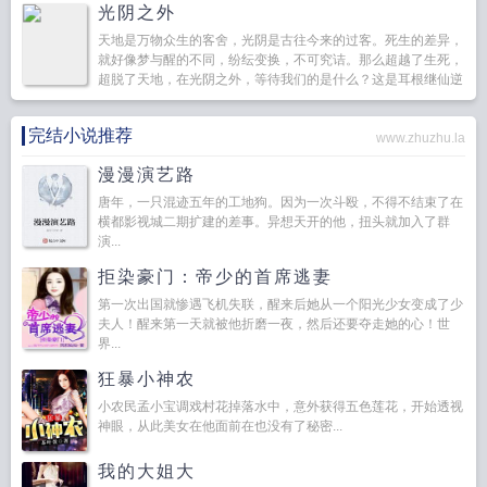
光阴之外
天地是万物众生的客舍，光阴是古往今来的过客。死生的差异，
就好像梦与醒的不同，纷纭变换，不可究诘。那么超越了生死，
超脱了天地，在光阴之外，等待我们的是什么？这是耳根继仙逆
求魔我欲封天一念永恒三寸人间后，创作的第六部...
完结小说推荐
www.zhuzhu.la
漫漫演艺路
唐年，一只混迹五年的工地狗。因为一次斗殴，不得不结束了在
横都影视城二期扩建的差事。异想天开的他，扭头就加入了群
演...
拒染豪门：帝少的首席逃妻
第一次出国就惨遇飞机失联，醒来后她从一个阳光少女变成了少
夫人！醒来第一天就被他折磨一夜，然后还要夺走她的心！世
界...
狂暴小神农
小农民孟小宝调戏村花掉落水中，意外获得五色莲花，开始透视
神眼，从此美女在他面前在也没有了秘密...
我的大姐大