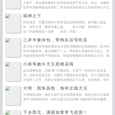
人篱下，四合院的禽兽们还想着侵吞房子和工作。幸好，关键时
刻李丰觉醒神级选择系统。李丰依靠系统和自己的智慧将日子过
得有声有色四合院也迎来了一个小霸王。傻柱打人是犯法的啊！
戏神之下
秦淮茹...
神话复苏，华夏无神这个世界是乱的诡异降临，食华夏人族血
肉，神明入侵，圈养华夏人族。 前方华夏，神灵禁行！
这一切好像都是一场梦 好戏！开场！...
三岁半被掉包，带狗在后宅吃瓜
真小孩小孩哥养成听懂兽语后宅吃瓜陶陶出生就被调包，因为经
常和动物说话，被当成晦气丫头。养母狠心将她仍在大街上，意
外被承恩侯府世子给捡回去。刚进府陶陶和大黄狗就立大功。陶
陶小鱼锅...
小侯爷她今天又惹桃花啦
边关战事危急，沈家满门尽数战死，只留下一对龙凤子及其母
亲。沈家军群龙无首，沈家长子遭暗算生命垂危，为了沈家兵权
不落旁人之手，沈家次女毅然决然的站了出来，女扮男装，替兄
从军，这一从，便是十五年。 十五年后，…...
大明：我朱高煦，海外立国大汉
大明我朱高煦，海外立国大汉大明我朱高煦，海外立国大汉最新
章节大明我朱高煦，海外立国大汉无弹窗飞翔的折耳根笔趣阁...
下乡西北，满级知青带飞祖国！