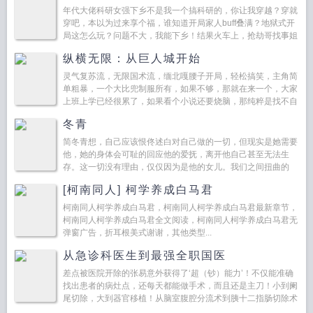
年代大佬科研女强下乡不是我一个搞科研的，你让我穿越？穿就
穿吧，本以为过来享个福，谁知道开局家人buff叠满？地狱式开
局这怎么玩？问题不大，我能下乡！结果火车上，抢劫哥找事姐
普信男，她是什么先天遇事圣体？苏...
纵横无限：从巨人城开始
灵气复苏流，无限国术流，缅北嘎腰子开局，轻松搞笑，主角简
单粗暴，一个大比兜制服所有，如果不够，那就在来一个，大家
上班上学已经很累了，如果看个小说还要烧脑，那纯粹是找不自
在，所以本书主打简单粗暴。就是莽！...
冬青
简冬青想，自己应该恨佟述白对自己做的一切，但现实是她需要
他，她的身体会可耻的回应他的爱抚，离开他自己甚至无法生
存。这一切没有理由，仅仅因为是他的女儿。我们之间扭曲的
爱，由我种下，由你诱导发芽，最终我会亲手让它开花结果我认
[柯南同人] 柯学养成白马君
罪...
柯南同人柯学养成白马君，柯南同人柯学养成白马君最新章节，
柯南同人柯学养成白马君全文阅读，柯南同人柯学养成白马君无
弹窗广告，折耳根美式谢谢，其他类型...
从急诊科医生到最强全职国医
差点被医院开除的张易意外获得了‘超（钞）能力’！不仅能准确
找出患者的病灶点，还每天都能做手术，而且还是主刀！小到阑
尾切除，大到器官移植！从脑室腹腔分流术到胰十二指肠切除术
从食指断肢再植术到颅内动脉瘤栓塞术渐渐的，张易居然成为...