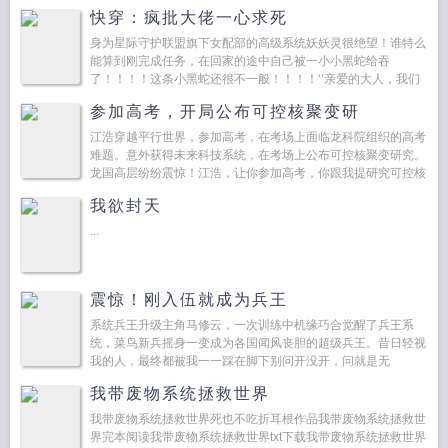
从食指断肢再植术到颅内动脉瘤栓塞术渐渐的，张...
快穿：疯批大佬一心求死
身为星际守护联盟旗下女配部的高级系统妖妖灵很绝望！谁特么
能算到刚完成任务，在回家的途中自己被一小小黑蛇给吞
了！！！！这条小黑蛇还很不一般！！！！‘’亲爱的大人，我们
已经绑定在一起了，你不能杀我！！‘’躺尸不动的某蛇∶那你杀
参加高考，开局公布可控核聚变研
我！妖...
江浩穿越平行世界，参加高考，在考场上面临龙科院组织的高考
难题。意外获得未来科技系统，在考场上公布可控核聚变研究。
龙国高层纷纷震惊！江浩，让你参加高考，你跟我提研究可控核
聚变？龙科院江浩，你还是留在我们龙科院吧！有什么要求尽
我欲封天
管...
...
震惊！刚入伍就成为兵王
系统兵王升级主角马修云，一次训练中机缘巧合觉醒了兵王系
统，菜鸟新兵摇身一变成为各国闻风丧胆的超级兵王。昔日轻视
我的人，最终都被我一一踩在脚下别问开没开，问就是无
敌！！！简介无力，还请移步...
我带废物系统拯救世界
我带废物系统拯救世界死也不吃折耳根作品我带废物系统拯救世
界完本阅读我带废物系统拯救世界txt下载我带废物系统拯救世界