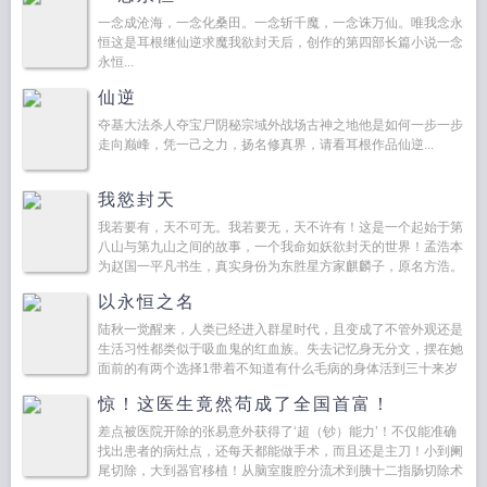
一念成沧海，一念化桑田。一念斩千魔，一念诛万仙。唯我念永
恒这是耳根继仙逆求魔我欲封天后，创作的第四部长篇小说一念
永恒...
仙逆
夺基大法杀人夺宝尸阴秘宗域外战场古神之地他是如何一步一步
走向巅峰，凭一己之力，扬名修真界，请看耳根作品仙逆...
我慾封天
我若要有，天不可无。我若要无，天不许有！这是一个起始于第
八山与第九山之间的故事，一个我命如妖欲封天的世界！孟浩本
为赵国一平凡书生，真实身份为东胜星方家麒麟子，原名方浩。
本书主角，早年父母双双失踪，多次科考落榜，对未来充满迷
以永恒之名
茫，...
陆秋一觉醒来，人类已经进入群星时代，且变成了不管外观还是
生活习性都类似于吸血鬼的红血族。失去记忆身无分文，摆在她
面前的有两个选择1带着不知道有什么毛病的身体活到三十来岁
寿终正寝2接受光荣的进化，然后乖乖打工还天价贷款。陆秋...
惊！这医生竟然苟成了全国首富！
差点被医院开除的张易意外获得了‘超（钞）能力’！不仅能准确
找出患者的病灶点，还每天都能做手术，而且还是主刀！小到阑
尾切除，大到器官移植！从脑室腹腔分流术到胰十二指肠切除术