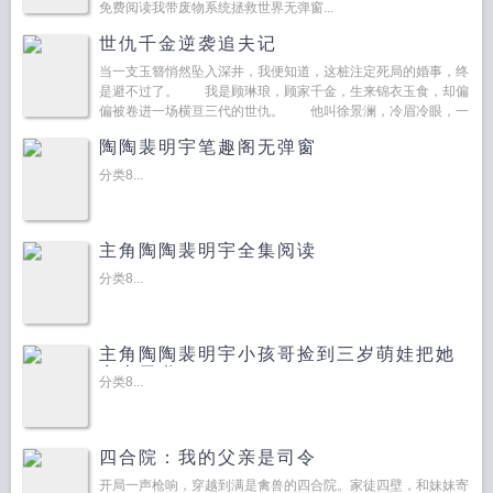
免费阅读我带废物系统拯救世界无弹窗...
世仇千金逆袭追夫记
当一支玉簪悄然坠入深井，我便知道，这桩注定死局的婚事，终
是避不过了。 我是顾琳琅，顾家千金，生来锦衣玉食，却偏
偏被卷进一场横亘三代的世仇。 他叫徐景澜，冷眉冷眼，一
身贵气，是我命定的夫君，也是我最不愿触…...
陶陶裴明宇笔趣阁无弹窗
分类8...
主角陶陶裴明宇全集阅读
分类8...
主角陶陶裴明宇小孩哥捡到三岁萌娃把她
宠上天啦
分类8...
四合院：我的父亲是司令
开局一声枪响，穿越到满是禽兽的四合院。家徒四壁，和妹妹寄