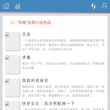
搜 索
“耳根”全部小说作品
天逆
一个监狱岛众多实验体中的失败品，他的肌肉骨骼经脉大脑只有
一项符合正常标准，被所有人都认为是废物的他，踏入凡尘，开
始了不平凡的一生。在强者林立的大陆，...
求魔
魔前一叩三千年，回首凡尘不做仙，只为她掌缘生灭！请看耳根
作品求魔...
我真的是保安
我是保安，我有人参果，卖九转金丹！我是保安，能纵三界，也
会横九天！我是保安老公，别聊了，玉帝请咱俩去吃饭！不好意
思，我先去吃个饭，再提醒你们一次，我真的是保安！...
快穿女主：高冷男配撩一下
（作者君新书已开，末世第一宠高冷继承者，撩上瘾。希望多多