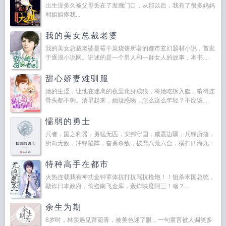
出生没多久被父母丢在了发廊门口，从那以后，我有了很多妈妈
和姐姐疼我...
我的美女总裁老婆
我的美女总裁老婆是霉干菜烧饼所著的都市玄幻题材小说，首发
于逐浪小说网。讲述的是一个男人和一群女人的故事，本书...
甜心娇妻难驯服
她的生涩，让他在迷离的夜里化身成狼，将她吃拆入腹，啃得连
骨头都不剩。清早起来，她疑惑咦，怎么这么年轻？不应该...
懦弱的勇士
兵者，国之利器，勇猛无匹，安邦守国，威震边疆，兵锋所指，
所向无敌，冲锋陷阵，奋勇杀敌，披靡八荒六合，横扫四海九...
特种高手在都市
火热连载我有神功金钟罩体抗打抗骂抗枪炮！！狙杀米国总统，
敲诈曰本政府，偷盗南飞金库，轰炸映度阿三！啥？...
余生为期
8岁时，林羡遇见萧菀青，被美色迷了眼，一句童言被人调笑多