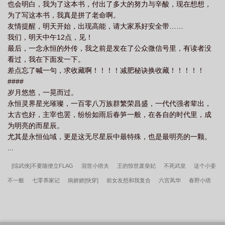
也会明白，我为了这本书，付出了多大的努力与辛酸，现在想想，
为了写这本书，我真是拼了老命啊。
友情提醒，明天开始，出现高能，请大家系好安全带……
我们，明天中午12点，见！
最后，一念永恒的外传，我之前是发在了公众微信号里，有读者没
看过，我在下面发一下。
差点忘了喊一句，求收藏啊！！！！减肥秘诀换收藏！！！！！
####
岁月悠悠，一晃而过。
永恒灵界星光璀璨，一百零八万族群繁荣昌盛，一代代强者辈出，
太古也好，主宰也罢，纷纷如雨后春笋一般，在各自的时代里，成
为明亮的而星辰。
尤其是永恒仙域，更是这无尽星辰中最特殊，也是最明亮的一颗。
...
[综武侠]不要随便立FLAG
混世小痞夫
王的惊世废柴妃
不死武皇
这个小妾
不一般
七零养家记
病娇娇[快穿]
前女友想和我复合
六宫凤华
春野小痞
夫
北宋大表哥
戏子
猎罪者（阴间神探）
绿茵峥嵘
和老公互换了身体
余生念你渡光阴
小河山
吾非良人
你是南风，我自沉沦
我在都市炼神器
穿成兽世娇妻把自己直接上交国家姜骄最新章节更新内容
许言周京延深情失控他