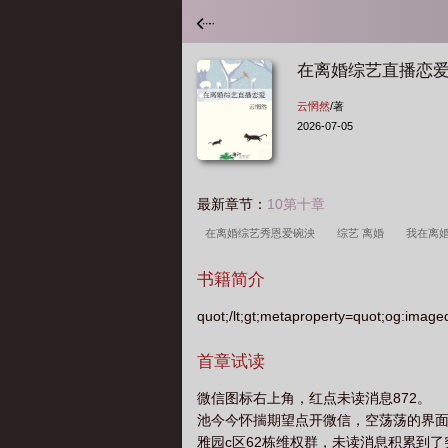
在离婚综艺直播恋
云惘然
/著
2026-07-05
最新章节：
10第十章
在离婚综艺秀恩爱碗泱
综艺 离婚
我在离
谈恩爱
在离婚综艺里谈恋爱by姜之鱼
书籍简介
quot;/lt;gt;metaproperty=quot;og:image
首章试读
微信图标右上角，红点未读消息872。
池今今怀揣期望点开微信，空荡荡的界
雅园c区62栋维权群，未读消息积累到了突