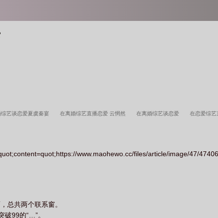
爱
婚综艺谈恋爱夏虞秦宴
在离婚综艺直播恋爱 云惘然
在离婚综艺谈恋爱
在恋爱综
quot;content=quot;https://www.maohewo.cc/files/article/image/47/4740
面，总共两个联系窗。
破99的“…”。