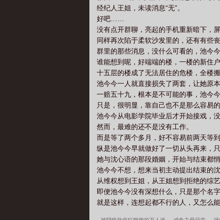
经纪人王姐，未读消息“无”。
好吧……
没有点开群聊，亮起的手机重新暗下，
同样再次陷于柔软沙发里的，还有有些
群里的那些消息，没什么可看的，池今
谁能想到呢，好端端的楼，一楼的新住
十五层的楼成了无法居住的危楼，全楼
池今今一人就直接损失了两套，让她原
一赔五十九，根本是不可能的事，池今
只是，很明显，靠自己也不是那么容易
池今今从电影学院毕业后才开始接戏，
然而，最难的还不是没有工作。
而是等了两个多月，好不容易前两天等
纵是池今今早就做好了一切从头再来，
她与沈心语的那段婚姻，开始与结束都
池今今不想，想来当初主动提出结束的
从维权想到王姐，从王姐想到拒绝的综
即便池今今没有深想什么，只是那个名
就是这样，连想起都不行的人，又怎么能再