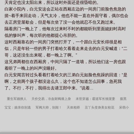
天肯定也没太阳出来，所以这时外面还是很昏暗的。
白家小院内，白元安这会正站在西厢左边的一间房门前脸色焦急的
搓~着手来回走动，天气太冷，他也不能一直在外面守着，偶尔也会
去正房堂屋歇会，但是每次坐了没一会他就忍不住又跑过来。
隔着房门一晚上了，他每次过来时不时的都能听到里面媳妇时高时
低的惨叫声，每次听的他都提心吊胆的。
这时西厢靠右的一间房门突然打开了，一个跟白元安长得很是相
似，只是年轻一些的男子打着哈欠看着走来走去的白元安喊道：“二
哥，这还没生出来呢，都一晚上了啊。”
这兄弟两都住在西厢房，中间只隔了一道墙，所以他们这一房也跟
着听了一晚上的叫声没睡好。
白元安闻言转过头看着打着哈欠的三弟白元如脸色焦躁的回道：“是
啊，之前两个孩子都没这么久，这个也不知道怎么回事，急死我
了。不行，不行，我得出去请王郎中来。”说着...
重生军婚撩人
天价交易，冷血财阀缠上身
末世穿越：霸道军长独宠妻
腹黑
宝宝：娘亲你别逃
军阀大帅，别闹！
天体相师
丑丫头变身美女校花
呆萌小
昏君：邪尊，花样宠！
大唐倾世宠妃
妖孽王爷的小甜妃
爆笑穿越：剿剿匪，
撩夫君
亿万世婚新娘
契约婚宠：总裁爱上替身妻
万界遣送官
啼血凤凰：重
生王妃爱玩火
至尊绝宠：邪尊，离远点
萌妃开挂：魔帝，我要你
帝宠凤妻：