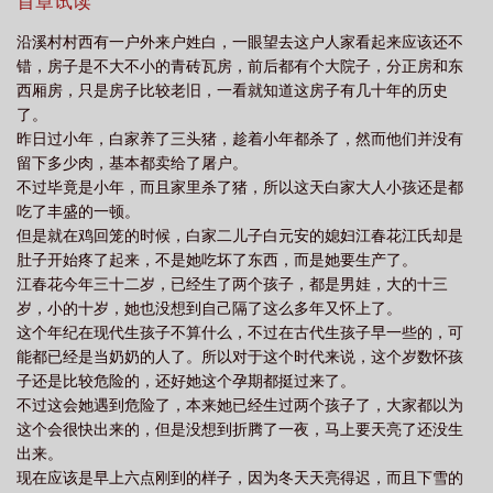
衅一笑，不想被拦腰抱起，“瑞雪，我们还真是天生一对啊！”
首章试读
“……？”吃完还占便宜？白瑞雪一脸懵逼，什么玩意？“瑞雪兆丰
沿溪村村西有一户外来户姓白，一眼望去这户人家看起来应该还不
年，谁叫我是沈丰年呢！”PS：本文后期女主有空间，不喜者慎入！
错，房子是不大不小的青砖瓦房，前后都有个大院子，分正房和东
西厢房，只是房子比较老旧，一看就知道这房子有几十年的历史
了。
昨日过小年，白家养了三头猪，趁着小年都杀了，然而他们并没有
留下多少肉，基本都卖给了屠户。
不过毕竟是小年，而且家里杀了猪，所以这天白家大人小孩还是都
吃了丰盛的一顿。
但是就在鸡回笼的时候，白家二儿子白元安的媳妇江春花江氏却是
肚子开始疼了起来，不是她吃坏了东西，而是她要生产了。
江春花今年三十二岁，已经生了两个孩子，都是男娃，大的十三
岁，小的十岁，她也没想到自己隔了这么多年又怀上了。
这个年纪在现代生孩子不算什么，不过在古代生孩子早一些的，可
能都已经是当奶奶的人了。所以对于这个时代来说，这个岁数怀孩
子还是比较危险的，还好她这个孕期都挺过来了。
不过这会她遇到危险了，本来她已经生过两个孩子了，大家都以为
这个会很快出来的，但是没想到折腾了一夜，马上要天亮了还没生
出来。
现在应该是早上六点刚到的样子，因为冬天天亮得迟，而且下雪的