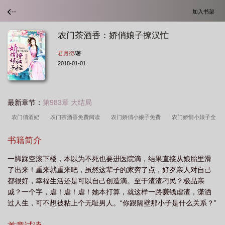
加入书架
农门茶酒香：娇俏娘子撩汉忙
君月衍
/著
2018-01-01
最新章节：
第983章 大结局
农门俏酒妃
农门茶酒香免费阅读
农门娇俏小娘子免费
农门娇悄小娘子全
文免费阅读
农家茶酒香娇俏娘子
农门娇俏小娘子全文免费
农门娇俏小娘子
书籍简介
全文免费阅读娘子
农门娇娘
农门娇俏小娘
农门娇俏小娘子
农门茶酒香
一脚踩空滚下楼，本以为不死也要进医院滴，结果直接从娘胎里滑
娇俏娘子撩汉忙 聚合中文网
农门娇俏小娘子免费读
农门娇俏小娘子笔趣
了出来！重来就重来吧，虽然这辈子的家穷了点，好歹亲人对自己
阁
农门娇俏小娘子最新章节
农门俏娇娘免费阅读
农门娇俏小厨娘全文免费
都很好，幸福生活还是可以自己创造滴。至于渣渣刁民？极品亲
阅读
戚？一个字，虐！虐！虐！她本打算，就这样一路赚钱虐渣，潇洒
过人生，可不想被粘上个无耻男人。“你跟隔壁那小子是什么关系？”
“我哥。”“嗯，情哥哥？”某妖孽极度不爽。“咦，你怎么知道？”她挑