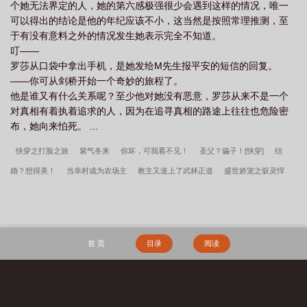
个她无法界定的人，她的第六感极强很少会遇到这样的情况，唯一
可以得出的结论是他的年纪应该不小，这当然是按照常理推测，至
于有没有意料之外的情况发生她表示完全不知道。
叮——
罗莎从口袋中拿出手机，是她发给M先生报平安的短信的回复。
——你可从剑桥开始一个奇妙的旅程了。
他是谁又有什么关系呢？至少他对她没有恶意，罗莎从来不是一个
对真相有着执着追求的人，因为在追寻真相的路途上往往也危险密
布，她向来怕死。 ...
快穿之打脸之旅
紫气冬来
你坏，可我看不见！
圣父？骗子！[快穿]
结
婚？想得美！
当幸村成为农场主
教主又迷上了武林正道
盛世娇宠之驭灵悍
妃
重生军嫂
我的崩铁模拟器
不二臣
星际宠婚巨星
重生之强势逆转
家
养小娇妻
就是要吃窝边草
大唐诗圣
美人独步
穿到八年后发现我和死对头喜
结连理了
[综英美+崩铁]你可曾在地球上见识过列车组羁绊
穿到反派落魄时
李
首 页
目录
阅读
小萌周文瑞全集免费阅读
掏空家底，资本家大小姐嫁军少
我高育良的学生，必须
进步
三国：开局截胡关羽，割据一方
大荒经
逆转
边军悍卒
李小萌周文
瑞
宋柔荆风傲骨不寒百度云
瘾少女李小萌周文瑞全文完整版