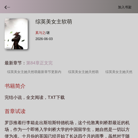
加入书架
综英美女主软萌
奚与之
/著
2026-06-03
最新章节：
第84章正文完
综英美女主她天然萌最新章节更新内
综英美女主她天然萌
综英美女主她天然
萌格格党
综英美女主她天然萌免费
综英美女主软萌
女主综英美np
女
书籍简介
主综英美
综英美女主她什么都能吃
综英美女主她天然萌TXT
完结小说，全文阅读，TXT下载
首章试读
罗莎推着行李箱走出斯坦斯特德机场，这个伦敦离剑桥郡最近的机
场，作为一个即将入学剑桥大学的中国留学生，她自然是一切以方
便为准。十月份的英国已经开始了长达四个月的雨季，虽然对于随