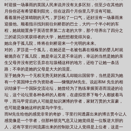
时迎接一场暴雨的英国人民来说并没有太多区别，但至少在其他的
月份你还有希望看到阳光，但在这四个月份里几乎没有可能。
看着屋外还算晴朗的天气，罗莎松了一口气，还好没有一场暴雨来
迎接他。顺着指示找到前往剑桥郡的巴士，大约一个半小时的车
程，她就能置身于英语世界第二古老的大学，那个培养出了四分之
三的诺贝尔奖获得者的大学，她想想都觉得兴奋。
她出身于孤儿院，终将在剑桥迎来一个光明的未来。
对的，罗莎是一个孤儿，在她还是一名被包裹在襁褓里的婴儿时就
被抛弃在了孤儿院，她是幸运又是不幸运的，幸运的当然是她的亲
生父母并没有把它丢弃在垃圾桶这样的地方，还给了让她一条活
路；不幸的是她的父母是大大的混蛋。
至于她身为一个无权无势无财的孤儿却能出国留学，当然是因为她
有一个英国绅士作为资助者——慷慨的M先生。说起和M 先生的相
识结缘于一个国际交流论坛，她曾经为了熟练掌握英语而混迹的论
坛，这个论坛里各种各样的人都有，在虚拟世界下每个人都披着马
甲，而马甲背后的人可能是知识渊博的学者，家财万贯的大富豪，
也可能是像她这样的菜鸟中学生。
而M先生给他的感觉非常的奇妙，字里行间透露出来的博古贯今让人
感觉像是一个学者，但那种朋克气息又让她觉得是一位叛逆大胆的
人，还有字里行间流露出来的控制欲又让人觉得是上位者，这是一